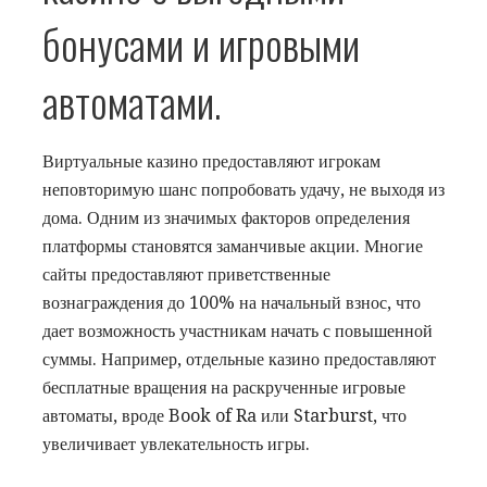
бонусами и игровыми
автоматами.
Виртуальные казино предоставляют игрокам
неповторимую шанс попробовать удачу, не выходя из
дома. Одним из значимых факторов определения
платформы становятся заманчивые акции. Многие
сайты предоставляют приветственные
вознаграждения до 100% на начальный взнос, что
дает возможность участникам начать с повышенной
суммы. Например, отдельные казино предоставляют
бесплатные вращения на раскрученные игровые
автоматы, вроде Book of Ra или Starburst, что
увеличивает увлекательность игры.