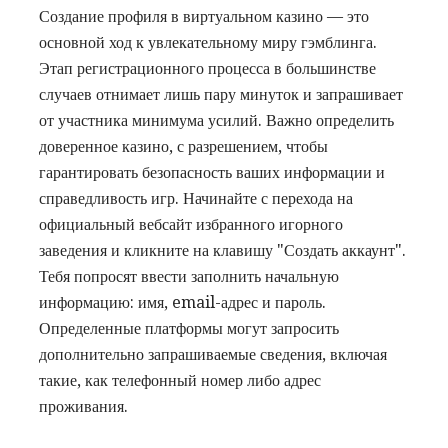
Создание профиля в виртуальном казино — это
основной ход к увлекательному миру гэмблинга.
Этап регистрационного процесса в большинстве
случаев отнимает лишь пару минуток и запрашивает
от участника минимума усилий. Важно определить
доверенное казино, с разрешением, чтобы
гарантировать безопасность ваших информации и
справедливость игр. Начинайте с перехода на
официальный вебсайт избранного игорного
заведения и кликните на клавишу "Создать аккаунт".
Тебя попросят ввести заполнить начальную
информацию: имя, email-адрес и пароль.
Определенные платформы могут запросить
дополнительно запрашиваемые сведения, включая
такие, как телефонный номер либо адрес
проживания.