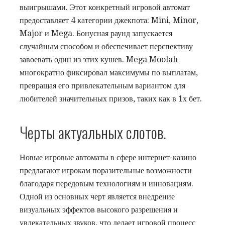
выигрышами. Этот конкретный игровой автомат
предоставляет 4 категории джекпота: Mini, Minor,
Major и Mega. Бонусная раунд запускается
случайным способом и обеспечивает перспективу
завоевать один из этих кушев. Mega Moolah
многократно фиксировал максимумы по выплатам,
превращая его привлекательным вариантом для
любителей значительных призов, таких как в 1х бет.
Черты актуальных слотов.
Новые игровые автоматы в сфере интернет-казино
предлагают игрокам поразительные возможности
благодаря передовым технологиям и инновациям.
Одной из основных черт является внедрение
визуальных эффектов высокого разрешения и
увлекательных звуков, что делает игровой процесс