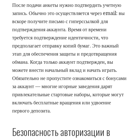
После подачи анкеты нужно подтвердить учетную
запись. Обычно это осуществляется через email: вы
вскоре получите письмо с гиперссылкой для
подтверждения аккаунта. Время от времени
требуется подтверждение идентичности, что
предполагает отправку копий бумаг. Это важный
этап для обеспечения защиты и предотвращения
обмана. Когда только аккаунт подтвержден, вы
можете внести начальный вклад и начать играть.
Обязательно не пропустите ознакомиться с бонусами
за аккаунт — многие игорные заведения дарят
привлекательные стартовые наборы, которые могут
включать бесплатные вращения или удвоение
первого депозита.
Безопасность авторизации в