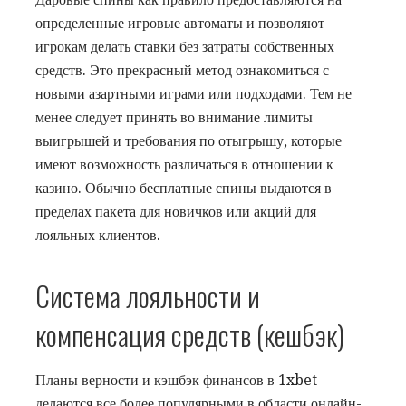
определенные игровые автоматы и позволяют
игрокам делать ставки без затраты собственных
средств. Это прекрасный метод ознакомиться с
новыми азартными играми или подходами. Тем не
менее следует принять во внимание лимиты
выигрышей и требования по отыгрышу, которые
имеют возможность различаться в отношении к
казино. Обычно бесплатные спины выдаются в
пределах пакета для новичков или акций для
лояльных клиентов.
Система лояльности и
компенсация средств (кешбэк)
Планы верности и кэшбэк финансов в 1xbet
делаются все более популярными в области онлайн-