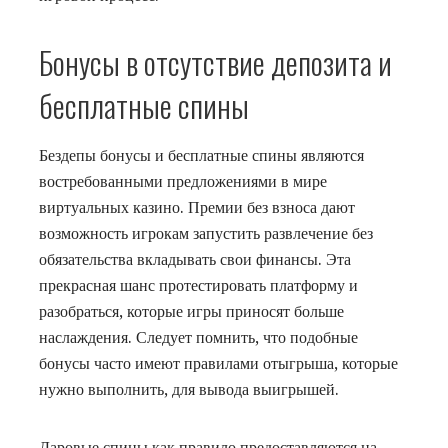
Бонусы в отсутствие депозита и
бесплатные спины
Бездепы бонусы и бесплатные спины являются
востребованными предложениями в мире
виртуальных казино. Премии без взноса дают
возможность игрокам запустить развлечение без
обязательства вкладывать свои финансы. Эта
прекрасная шанс протестировать платформу и
разобраться, которые игры приносят больше
наслаждения. Следует помнить, что подобные
бонусы часто имеют правилами отыгрыша, которые
нужно выполнить, для вывода выигрышей.
Даровые спины как правило предоставляются на