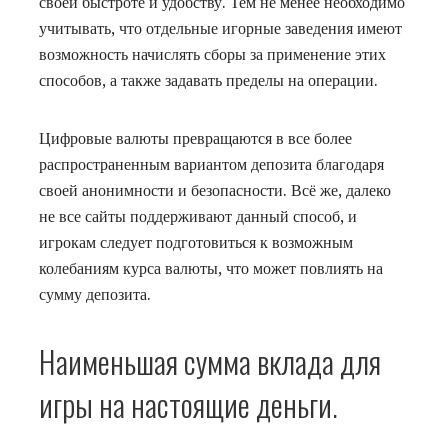
своей быстроте и удобству. Тем не менее необходимо
учитывать, что отдельные игорные заведения имеют
возможность начислять сборы за применение этих
способов, а также задавать пределы на операции.
Цифровые валюты превращаются в все более
распространенным вариантом депозита благодаря
своей анонимности и безопасности. Всё же, далеко
не все сайты поддерживают данный способ, и
игрокам следует подготовиться к возможным
колебаниям курса валюты, что может повлиять на
сумму депозита.
Наименьшая сумма вклада для
игры на настоящие деньги.