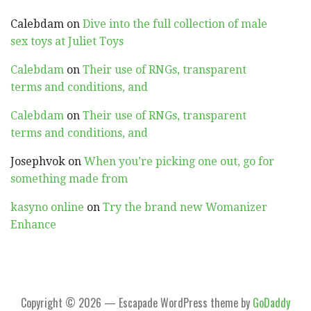
Calebdam
on
Dive into the full collection of male
sex toys at Juliet Toys
Calebdam
on
Their use of RNGs, transparent
terms and conditions, and
Calebdam
on
Their use of RNGs, transparent
terms and conditions, and
Josephvok
on
When you’re picking one out, go for
something made from
kasyno online
on
Try the brand new Womanizer
Enhance
Copyright © 2026 — Escapade WordPress theme by
GoDaddy