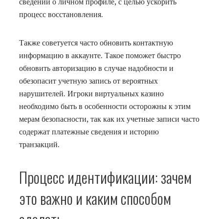
сведений о личном профиле, с целью ускорить
процесс восстановления.
Также советуется часто обновить контактную
информацию в аккаунте. Такое поможет быстро
обновить авторизацию в случае надобности и
обезопасит учетную запись от вероятных
нарушителей. Игроки виртуальных казино
необходимо быть в особенности осторожны к этим
мерам безопасности, так как их учетные записи часто
содержат платежные сведения и историю
транзакций.
Процесс идентификации: зачем
это важно и каким способом