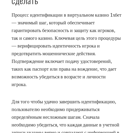
сделать
Процесс идентификации в виртуальном казино 1хбет
— значимый шаг, который обеспечивает
гарантировать безопасность и защиту как игроков,
так и самого казино. Ключевая цель этого процедуры
— верифицировать идентичность игрока и
предотвратить мошеннические действия.
Подтверждение включает подачу удостоверений,
таких как паспорт или права на вождение, что дает
возможность убедиться в возрасте и личности
игрока.
Для того чтобы удачно завершить идентификацию,
пользователю необходимо придерживаться
определённым несложным шагам. Сначала
необходимо убедиться, что каждая данные в учетной
записи указаны верно и совпадают с информацией в