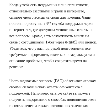
Когда у тебя есть недоумения или неприятности,
относительно азартными играми в интернете,
саппорт-центр всегда на связи для помощи. Чаще
постоянно доступна 24/7 служба поддержки через
интернет-чат, где доступны мгновенные ответы на
все вопросы. Кроме, есть возможность выйти на
связь с сотрудниками 1хбет через e-mail или звонок.
Убедитесь, что у вас под рукой подготовлены все
требуемые информация, такие как номер аккаунта и
описание проблемы, чтобы сократить время на
решение.
Часто задаваемые запросы (FAQ) облегчают игрокам
своими силами искать ответы без контакта с
поддержкой. Например, на этом сайте вы можете
получить информацию о способах пополнения счета
и снятия денег, а также о возможных задержках