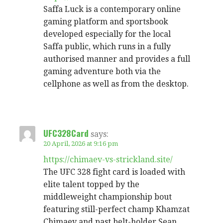
Saffa Luck is a contemporary online
gaming platform and sportsbook
developed especially for the local
Saffa public, which runs in a fully
authorised manner and provides a full
gaming adventure both via the
cellphone as well as from the desktop.
UFC328Card
says:
20 April, 2026 at 9:16 pm
https://chimaev-vs-strickland.site/
The UFC 328 fight card is loaded with
elite talent topped by the
middleweight championship bout
featuring still-perfect champ Khamzat
Chimaev and past belt-holder Sean