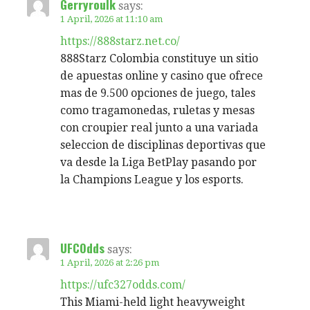
Gerryroulk
says:
1 April, 2026 at 11:10 am
https://888starz.net.co/
888Starz Colombia constituye un sitio
de apuestas online y casino que ofrece
mas de 9.500 opciones de juego, tales
como tragamonedas, ruletas y mesas
con croupier real junto a una variada
seleccion de disciplinas deportivas que
va desde la Liga BetPlay pasando por
la Champions League y los esports.
UFCOdds
says:
1 April, 2026 at 2:26 pm
https://ufc327odds.com/
This Miami-held light heavyweight