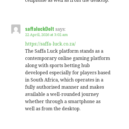
cellphone as well as from the desktop.
saffaluckDoIt
says:
22 April, 2026 at 3:02 am
https://saffa-luck.co.za/
The Saffa Luck platform stands as a
contemporary online gaming platform
along with sports betting hub
developed especially for players based
in South Africa, which operates in a
fully authorised manner and makes
available a well-rounded journey
whether through a smartphone as
well as from the desktop.