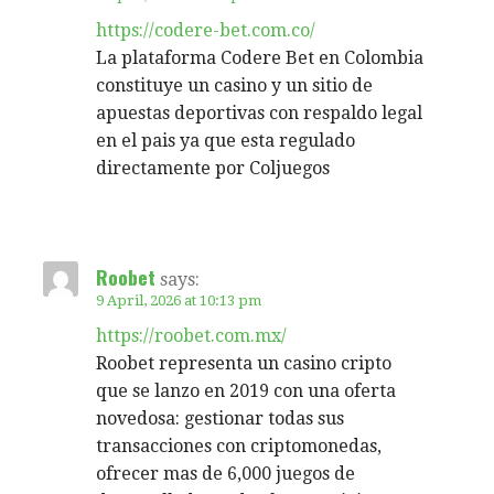
https://codere-bet.com.co/
La plataforma Codere Bet en Colombia
constituye un casino y un sitio de
apuestas deportivas con respaldo legal
en el pais ya que esta regulado
directamente por Coljuegos
Roobet
says:
9 April, 2026 at 10:13 pm
https://roobet.com.mx/
Roobet representa un casino cripto
que se lanzo en 2019 con una oferta
novedosa: gestionar todas sus
transacciones con criptomonedas,
ofrecer mas de 6,000 juegos de