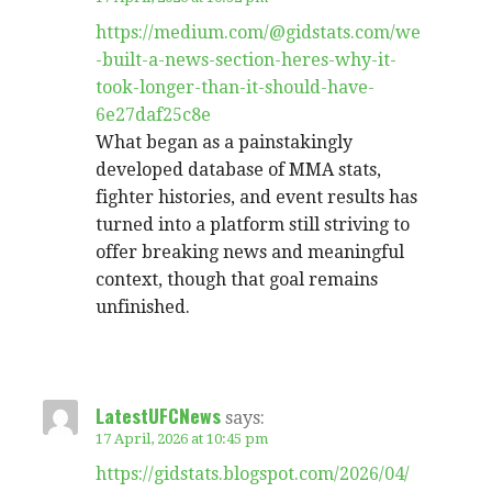
https://medium.com/@gidstats.com/we
-built-a-news-section-heres-why-it-
took-longer-than-it-should-have-
6e27daf25c8e
What began as a painstakingly
developed database of MMA stats,
fighter histories, and event results has
turned into a platform still striving to
offer breaking news and meaningful
context, though that goal remains
unfinished.
LatestUFCNews
says:
17 April, 2026 at 10:45 pm
https://gidstats.blogspot.com/2026/04/