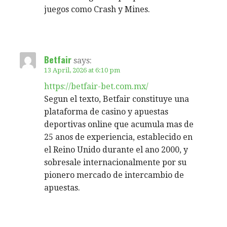
juegos como Crash y Mines.
Betfair
says:
13 April, 2026 at 6:10 pm
https://betfair-bet.com.mx/
Segun el texto, Betfair constituye una
plataforma de casino y apuestas
deportivas online que acumula mas de
25 anos de experiencia, establecido en
el Reino Unido durante el ano 2000, y
sobresale internacionalmente por su
pionero mercado de intercambio de
apuestas.