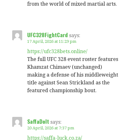
from the world of mixed martial arts.
UFC328FightCard
says:
17 April, 2026 at 11:29 pm
https://ufc328bets.online/
The full UFC 328 event roster features
Khamzat Chimaev (unchanged)
making a defense of his middleweight
title against Sean Strickland as the
featured championship bout.
SaffaDoIt
says:
20 April, 2026 at 7:37 pm
https://saffa-luck.co.za/