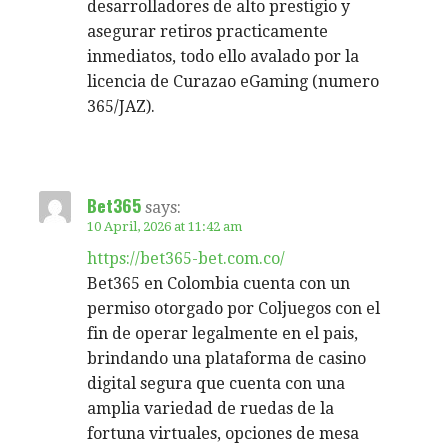
desarrolladores de alto prestigio y
asegurar retiros practicamente
inmediatos, todo ello avalado por la
licencia de Curazao eGaming (numero
365/JAZ).
Bet365
says:
10 April, 2026 at 11:42 am
https://bet365-bet.com.co/
Bet365 en Colombia cuenta con un
permiso otorgado por Coljuegos con el
fin de operar legalmente en el pais,
brindando una plataforma de casino
digital segura que cuenta con una
amplia variedad de ruedas de la
fortuna virtuales, opciones de mesa