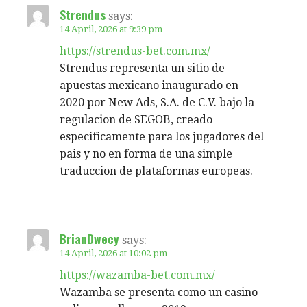
Strendus
says:
14 April, 2026 at 9:39 pm
https://strendus-bet.com.mx/
Strendus representa un sitio de
apuestas mexicano inaugurado en
2020 por New Ads, S.A. de C.V. bajo la
regulacion de SEGOB, creado
especificamente para los jugadores del
pais y no en forma de una simple
traduccion de plataformas europeas.
BrianDwecy
says:
14 April, 2026 at 10:02 pm
https://wazamba-bet.com.mx/
Wazamba se presenta como un casino