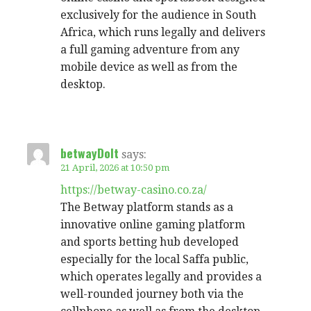
exclusively for the audience in South
Africa, which runs legally and delivers
a full gaming adventure from any
mobile device as well as from the
desktop.
betwayDoIt
says:
21 April, 2026 at 10:50 pm
https://betway-casino.co.za/
The Betway platform stands as a
innovative online gaming platform
and sports betting hub developed
especially for the local Saffa public,
which operates legally and provides a
well-rounded journey both via the