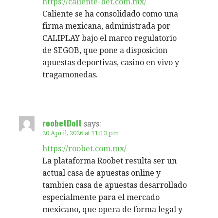
https://caliente-bet.com.mx/
Caliente se ha consolidado como una
firma mexicana, administrada por
CALIPLAY bajo el marco regulatorio
de SEGOB, que pone a disposicion
apuestas deportivas, casino en vivo y
tragamonedas.
roobetDoIt
says:
20 April, 2026 at 11:13 pm
https://roobet.com.mx/
La plataforma Roobet resulta ser un
actual casa de apuestas online y
tambien casa de apuestas desarrollado
especialmente para el mercado
mexicano, que opera de forma legal y