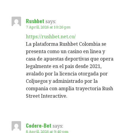
Rushbet
says:
7 April, 2026 at 10:26 pm
https://rushbet.net.co/
La plataforma Rushbet Colombia se
presenta como un casino en linea y
casa de apuestas deportivas que opera
legalmente en el pais desde 2021,
avalado por la licencia otorgada por
Coljuegos y administrado por la
compania con amplia trayectoria Rush
Street Interactive.
Codere-Bet
says:
8 April, 2026 at 9:40 pm