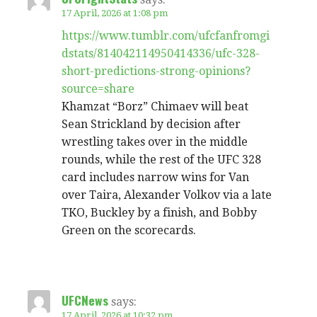
17 April, 2026 at 1:08 pm
https://www.tumblr.com/ufcfanfromgi
dstats/814042114950414336/ufc-328-
short-predictions-strong-opinions?
source=share
Khamzat “Borz” Chimaev will beat
Sean Strickland by decision after
wrestling takes over in the middle
rounds, while the rest of the UFC 328
card includes narrow wins for Van
over Taira, Alexander Volkov via a late
TKO, Buckley by a finish, and Bobby
Green on the scorecards.
UFCNews
says:
17 April, 2026 at 10:32 pm