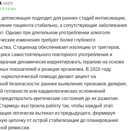
x
says:
t 8:34 am
детоксикация подходит для ранних стадий интоксикации,
тояние пациента стабильно, а сопутствующие заболевания
ют. Однако при длительном употреблении алкоголя
ческие изменения требуют более глубокого
ства. Стационар обеспечивает изоляцию от триггеров,
 риск самостоятельного повторного употребления и
 врачам динамически корректировать терапию на основе
ных показателей и реакции организма. В 2026 году
 наркологической помощи делают акцент на
ной безопасности: раннее выявление признаков делирия,
й готовности или кардиологических осложнений
 предотвратить критические состояния до их развития.
Стармед» выстроила работу так, чтобы каждый этап
зации логически вытекал из предыдущего, формируя
ую цепочку от острой стабилизации до планирования
ной ремиссии.