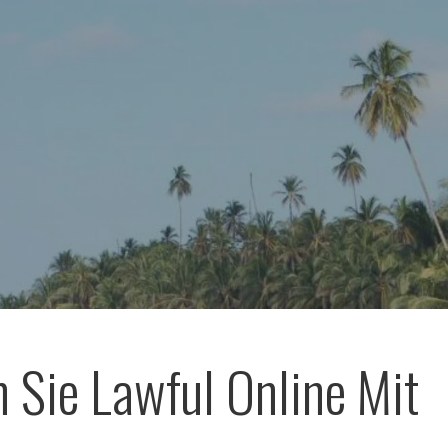
n Sie Lawful Online Mit