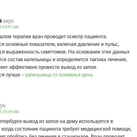
b
says:
at 10:07 am
алом терапии врач проводит осмотр пациента.
я основные показатели, включая давление и пульс,
ся выраженность симптомов. На основании этих данных
ся состав капельницы и определяется тактика лечения,
ляет эффективно провести вывод из запоя.
ся лучше –
капельница от похмелья цена
ys:
at 10:18 am
етербурге вывод из запоя на дому используется в
, когда состояние пациента требует медицинской помощи,
яет обойтись без лечения в стационаре. Врач проводит