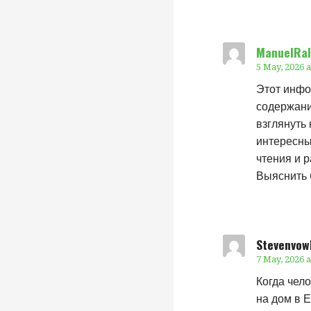
ManuelRal
5 May, 2026 
Этот инфо
содержани
взглянуть
интересны
чтения и 
Выяснить
Stevenvow
7 May, 2026 a
Когда чел
на дом в 