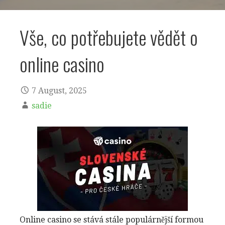
Vše, co potřebujete vědět o
online casino
7 August, 2025
sadie
Online casino se stává stále populárnější formou