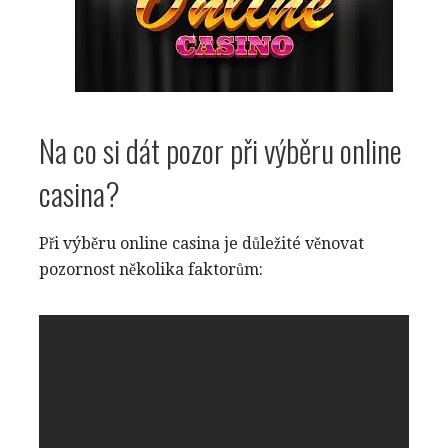
Na co si dát pozor při výběru online
casina?
Při výběru online casina je důležité věnovat
pozornost několika faktorům: