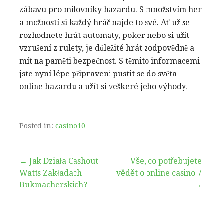
zábavu pro milovníky hazardu. S množstvím her
a možností si každý hráč najde to své. Ať už se
rozhodnete hrát automaty, poker nebo si užít
vzrušení z rulety, je důležité hrát zodpovědně a
mít na paměti bezpečnost. S těmito informacemi
jste nyní lépe připraveni pustit se do světa
online hazardu a užít si veškeré jeho výhody.
Posted in:
casino10
Post
← Jak Działa Cashout
Vše, co potřebujete
Watts Zakładach
vědět o online casino 7
navigation
Bukmacherskich?
→