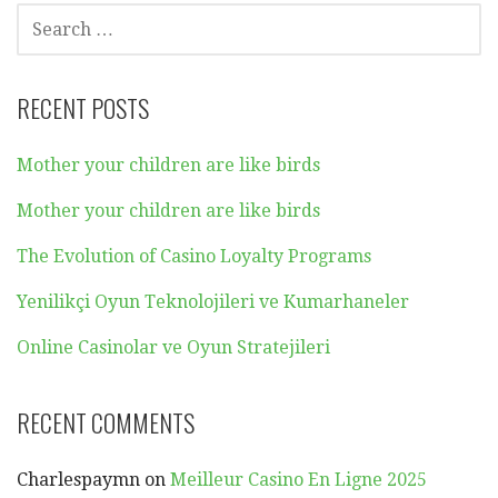
SEARCH
FOR:
RECENT POSTS
Mother your children are like birds
Mother your children are like birds
The Evolution of Casino Loyalty Programs
Yenilikçi Oyun Teknolojileri ve Kumarhaneler
Online Casinolar ve Oyun Stratejileri
RECENT COMMENTS
Charlespaymn
on
Meilleur Casino En Ligne 2025