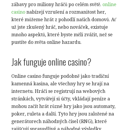
zábavy pro miliony hráčů po celém světě.
online
casino
nabízejí vzrušení a rozmanitost her,
které můžeme hrát z pohodlí našich domovů. Ať
už jste zkušený hráč, nebo nováček, existuje
mnoho aspektů, které byste měli zvážit, než se
pustíte do světa online hazardu.
Jak funguje online casino?
Online casino funguje podobně jako tradiční
kamenná kasina, ale všechny hry se hrají na
internetu. Hráči se registrují na webových
stránkách, vytvářejí si účty, vkládají peníze a
mohou začít hrát různé hry jako jsou automaty,
poker, ruleta a další. Tyto hry jsou založené na
generátorech náhodných čísel (RNG), které
zajišťují spravedlivé a náhodné výsledky.