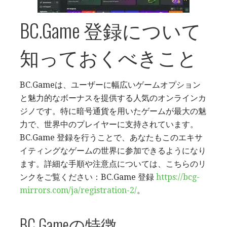
BC.Game 登録について
知っておくべきこと
BC.Gameは、ユーザーに幅広いゲームオプション
と魅力的なボーナスを提供する人気のオンラインカ
ジノです。特に暗号通貨を用いたゲームが最大の魅
力で、世界中のプレイヤーに支持されています。
BC.Game 登録を行うことで、あなたもこのエキサ
イティングなゲームの世界に参加できるようになり
ます。詳細な手順や注意点については、こちらのリ
ンクをご覧ください：BC.Game 登録
https://bcg-
mirrors.com/ja/registration-2/
。
BC.Gameの特徴