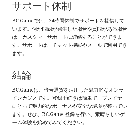
サポート体制
BC.Gameでは、24時間体制でサポートを提供して
います。何か問題が発生した場合や質問がある場合
は、カスタマーサポートに連絡することができま
す。サポートは、チャット機能やメールで利用でき
ます。
結論
BC.Gameは、暗号通貨を活用した魅力的なオンラ
インカジノです。登録手続きは簡単で、プレイヤー
にとって魅力的なボーナスや安全な環境が整ってい
ます。ぜひ、BC.Game 登録を行い、素晴らしいゲ
ーム体験を始めてみてください。