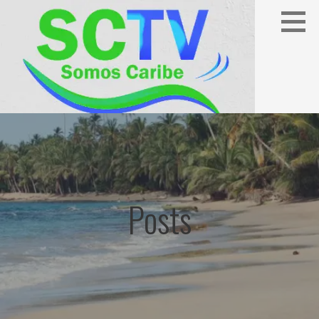
Skip
to
content
Posts