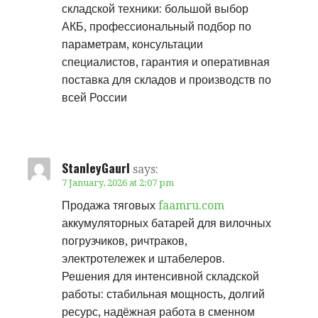
складской техники: большой выбор
АКБ, профессиональный подбор по
параметрам, консультации
специалистов, гарантия и оперативная
поставка для складов и производств по
всей России
StanleyGaurl
says:
7 January, 2026 at 2:07 pm
Продажа тяговых
faamru.com
аккумуляторных батарей для вилочных
погрузчиков, ричтраков,
электротележек и штабелеров.
Решения для интенсивной складской
работы: стабильная мощность, долгий
ресурс, надёжная работа в сменном