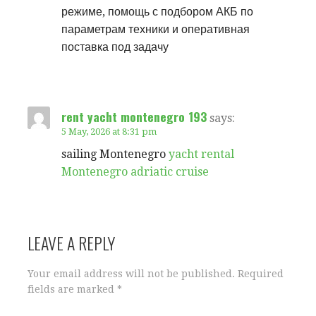
режиме, помощь с подбором АКБ по
параметрам техники и оперативная
поставка под задачу
rent yacht montenegro 193
says:
5 May, 2026 at 8:31 pm
sailing Montenegro
yacht rental
Montenegro adriatic cruise
LEAVE A REPLY
Your email address will not be published.
Required
fields are marked
*