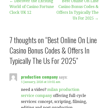
Post
← Discover the Exciting
Best Online On Line
World of Casino Fortune
Casino Bonus Codes &
navigation
Clock UK 12
Offers In Typically The
Us For 2025 →
7 thoughts on
“Best Online On Line
Casino Bonus Codes & Offers In
Typically The Us For 2025”
production company
says:
5 January, 2026 at 10:02 am
need a video?
milan production
service company
offering full-cycle
services: concept, scripting, filming,
editing and post-production.