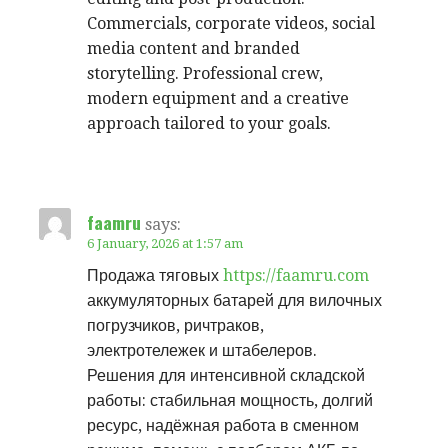
Commercials, corporate videos, social
media content and branded
storytelling. Professional crew,
modern equipment and a creative
approach tailored to your goals.
faamru
says:
6 January, 2026 at 1:57 am
Продажа тяговых
https://faamru.com
аккумуляторных батарей для вилочных
погрузчиков, ричтраков,
электротележек и штабелеров.
Решения для интенсивной складской
работы: стабильная мощность, долгий
ресурс, надёжная работа в сменном