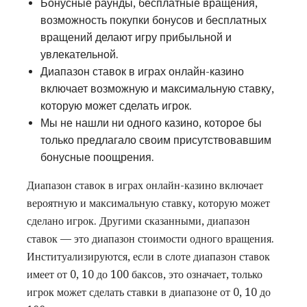
Бонусные раунды, бесплатные вращения,
возможность покупки бонусов и бесплатных
вращений делают игру прибыльной и
увлекательной.
Диапазон ставок в играх онлайн-казино
включает возможную и максимальную ставку,
которую может сделать игрок.
Мы не нашли ни одного казино, которое бы
только предлагало своим присутствовавшим
бонусные поощрения.
Диапазон ставок в играх онлайн-казино включает
вероятную и максимальную ставку, которую может
сделано игрок. Другими сказанными, диапазон
ставок — это диапазон стоимости одного вращения.
Институализируются, если в слоте диапазон ставок
имеет от 0, 10 до 100 баксов, это означает, только
игрок может сделать ставки в диапазоне от 0, 10 до