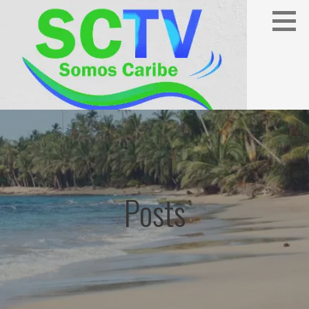
Skip
to
content
Posts