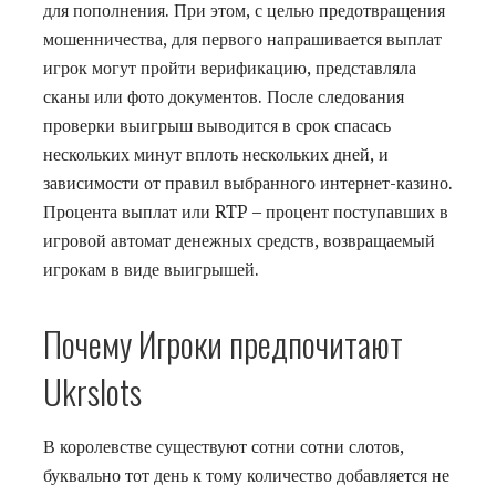
для пополнения. При этом, с целью предотвращения
мошенничества, для первого напрашивается выплат
игрок могут пройти верификацию, представляла
сканы или фото документов. После следования
проверки выигрыш выводится в срок спасась
нескольких минут вплоть нескольких дней, и
зависимости от правил выбранного интернет-казино.
Процента выплат или RTP – процент поступавших в
игровой автомат денежных средств, возвращаемый
игрокам в виде выигрышей.
Почему Игроки предпочитают
Ukrslots
В королевстве существуют сотни сотни слотов,
буквально тот день к тому количество добавляется не