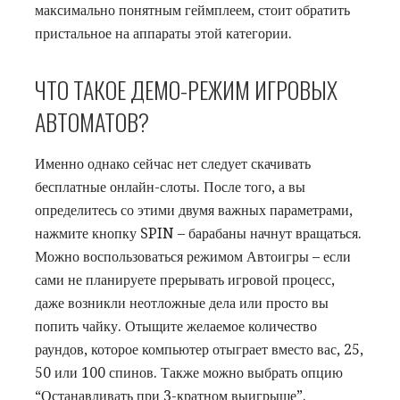
максимально понятным геймплеем, стоит обратить
пристальное на аппараты этой категории.
ЧТО ТАКОЕ ДЕМО-РЕЖИМ ИГРОВЫХ
АВТОМАТОВ?
Именно однако сейчас нет следует скачивать
бесплатные онлайн-слоты. После того, а вы
определитесь со этими двумя важных параметрами,
нажмите кнопку SPIN – барабаны начнут вращаться.
Можно воспользоваться режимом Автоигры – если
сами не планируете прерывать игровой процесс,
даже возникли неотложные дела или просто вы
попить чайку. Отыщите желаемое количество
раундов, которое компьютер отыграет вместо вас, 25,
50 или 100 спинов. Также можно выбрать опцию
“Останавливать при 3-кратном выигрыше”.