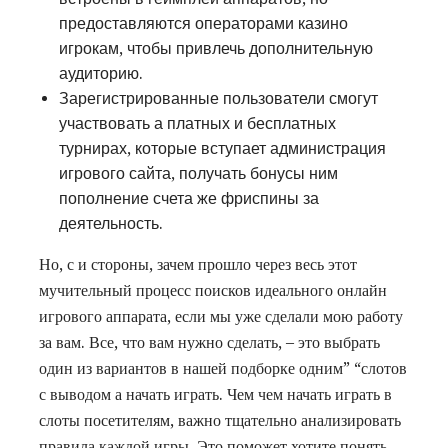
предоставляются операторами казино
игрокам, чтобы привлечь дополнительную
аудиторию.
Зарегистрированные пользователи смогут
участвовать а платных и бесплатных
турнирах, которые вступает администрация
игрового сайта, получать бонусы ним
пополнение счета же фриспины за
деятельность.
Но, с и стороны, зачем прошло через весь этот
мучительный процесс поисков идеального онлайн
игрового аппарата, если мы уже сделали мою работу
за вам. Все, что вам нужно сделать, – это выбрать
один из вариантов в нашей подборке одним” “слотов
с выводом а начать играть. Чем чем начать играть в
слоты посетителям, важно тщательно анализировать
правила каждой игры. Это поможет хотите понять