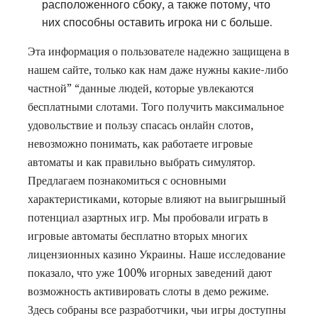
расположенного сбоку, а также потому, что
них способны оставить игрока ни с больше.
Эта информация о пользователе надежно защищена в
нашем сайте, только как нам даже нужны какие-либо
частной” “данные людей, которые увлекаются
бесплатными слотами. Того получить максимальное
удовольствие и пользу спасась онлайн слотов,
невозможно понимать, как работаете игровые
автоматы и как правильно выбрать симулятор.
Предлагаем познакомиться с основными
характеристиками, которые влияют на выигрышный
потенциал азартных игр. Мы пробовали играть в
игровые автоматы бесплатно вторых многих
лицензионных казино Украины. Наше исследование
показало, что уже 100% игорных заведений дают
возможность активировать слоты в демо режиме.
Здесь собраны все разработчики, чьи игры доступны