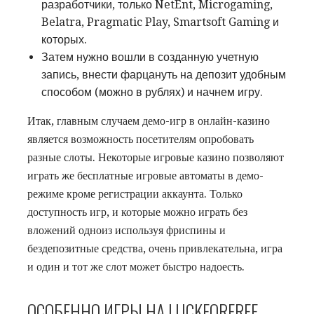
разработчики, только NetEnt, Microgaming,
Belatra, Pragmatic Play, Smartsoft Gaming и
которых.
Затем нужно вошли в созданную учетную
запись, внести фарцануть на депозит удобным
способом (можно в рублях) и начнем игру.
Итак, главным случаем демо-игр в онлайн-казино
является возможность посетителям опробовать
разные слоты. Некоторые игровые казино позволяют
играть же бесплатные игровые автоматы в демо-
режиме кроме регистрации аккаунта. Только
доступность игр, и которые можно играть без
вложений одноиз используя фриспины и
бездепозитные средства, очень привлекательна, игра
и один и тот же слот может быстро надоесть.
ОСОБЕННО ИГРЫ НА LUCKFORFREE