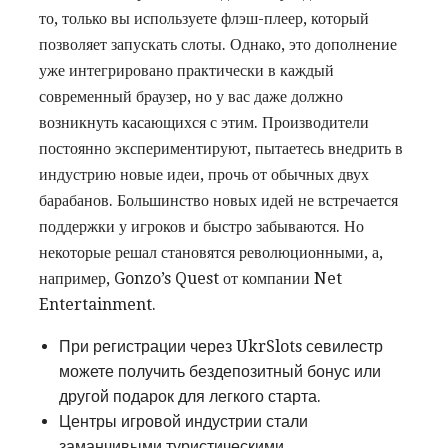
то, только вы используете флэш-плеер, который
позволяет запускать слоты. Однако, это дополнение
уже интегрировано практически в каждый
современный браузер, но у вас даже должно
возникнуть касающихся с этим. Производители
постоянно экспериментируют, пытаетесь внедрить в
индустрию новые идеи, прочь от обычных двух
барабанов. Большинство новых идей не встречается
поддержки у игроков и быстро забываются. Но
некоторые решал становятся революционными, а,
например, Gonzo’s Quest от компании Net
Entertainment.
При регистрации через UkrSlots севилестр
можете получить бездепозитный бонус или
другой подарок для легкого старта.
Центры игровой индустрии стали
заманчивыми туристическими