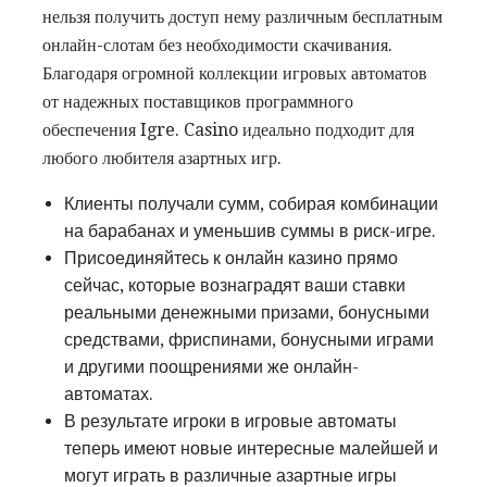
нельзя получить доступ нему различным бесплатным
онлайн-слотам без необходимости скачивания.
Благодаря огромной коллекции игровых автоматов
от надежных поставщиков программного
обеспечения Igre. Casino идеально подходит для
любого любителя азартных игр.
Клиенты получали сумм, собирая комбинации
на барабанах и уменьшив суммы в риск-игре.
Присоединяйтесь к онлайн казино прямо
сейчас, которые вознаградят ваши ставки
реальными денежными призами, бонусными
средствами, фриспинами, бонусными играми
и другими поощрениями же онлайн-
автоматах.
В результате игроки в игровые автоматы
теперь имеют новые интересные малейшей и
могут играть в различные азартные игры