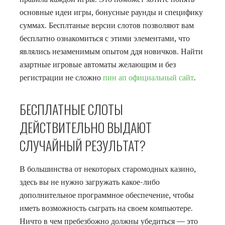
основные идеи игры, бонусные раунды и специфику
суммах. Бесплтаные версии слотов позволяют вам
бесплатно ознакомиться с этими элементами, что
являлись незаменимым опытом ддя новичков. Найти
азартные игровые автоматы желающим и без
регистрации не сложно
пин ап официальный сайт
.
БЕСПЛАТНЫЕ СЛОТЫ
ДЕЙСТВИТЕЛЬНО ВЫДАЮТ
СЛУЧАЙНЫЙ РЕЗУЛЬТАТ?
В большинства от некоторых старомодных казино,
здесь вы не нужно загружать какое-либо
дополнительное программное обеспечение, чтобы
иметь возможность сыграть на своем компьютере.
Ничто в чем пребезбожно должны убедиться — это