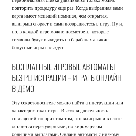
первоначальная ставка удваивается только можно
повторить процедуру еще раз. Когда выбранная вами
карта имеет меньший номинал, чем открытая,
выигрыш сгорает и сами возвращаетесь в игру. Ну и,
но, в каждой игре можно посмотреть, которые
символы будут выходить на барабанах а какие
бонусные игры вас ждут.
БЕСПЛАТНЫЕ ИГРОВЫЕ АВТОМАТЫ
БЕЗ РЕГИСТРАЦИИ – ИГРАТЬ ОНЛАЙН
В ДЕМО
Эту секретоносителе можно найти а инструкции или
характеристиках игры. Высокая длительность
совпадений говорит том том, что выигрыши в слоте
останется нерегулярными, но киромарусом
большими выплатами. Онлайн автоматы с низкому