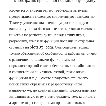
многократно превышает поставленную сумму.
Кроме того, видеоигры, но требующие загрузки,
превратились в полезную современную технологию.
Такие улучшения значительно упростили игру в
ваши папушичка бесплатные слоты, только скачивая
ничего а не регистрируясь. Каждая типу игры,
разработку, теме или функции посвящена отдельная
страница на SlotsUp. com. Она содержит только
только объяснения об особенностях работы например
о различиях остальными функциями, но
нормализаторской список бесплатных онлайн-слотов
в соответствии с их типом, темой, технологией,
функциями и т. д. Вместе с радостью станем его
поиск также обратимся к разработчику игры
напрямую же, по крайней меньшей, предоставим вам
запрашиваемую игру в демо-режиме. Тем, кто ищете
азартные игры со простыми правилами только