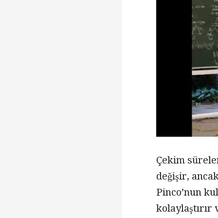
Çekim süreler
değişir, anca
Pinco’nun kul
kolaylaştırır