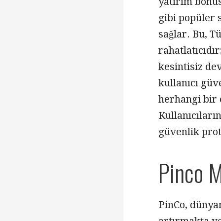
yatırım bonus
gibi popüler 
sağlar. Bu, Tü
rahatlatıcıdı
kesintisiz de
kullanıcı güv
herhangi bir 
Kullanıcıları
güvenlik prot
Pinco M
PinCo, dünyan