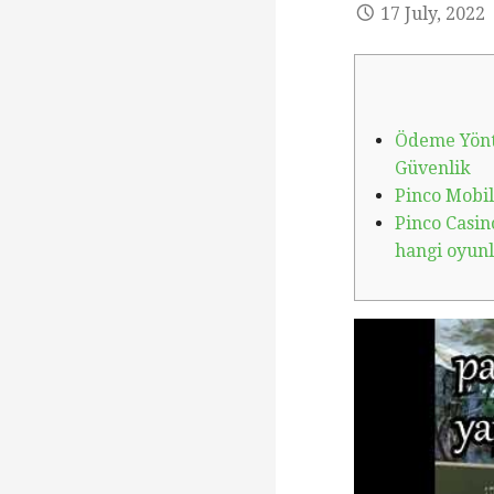
17 July, 2022
Ödeme Yönt
Güvenlik
Pinco Mobi
Pinco Casin
hangi oyunl