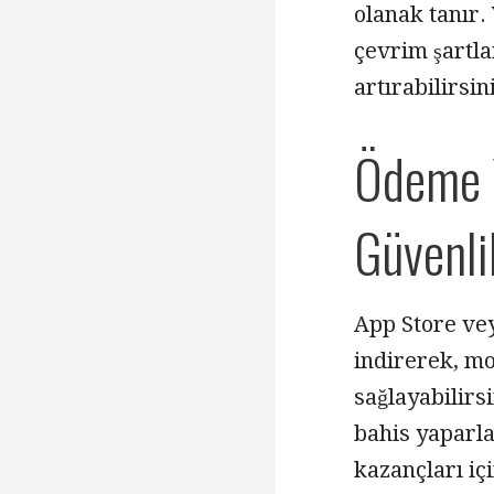
olanak tanır
çevrim şartla
artırabilirsin
Ödeme Y
Güvenli
App Store ve
indirerek, mo
sağlayabilirs
bahis yaparla
kazançları i