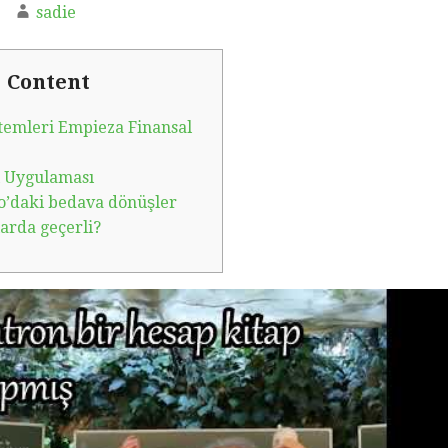
sadie
Content
emleri Empieza Finansal
l Uygulaması
o’daki bedava dönüşler
arda geçerli?