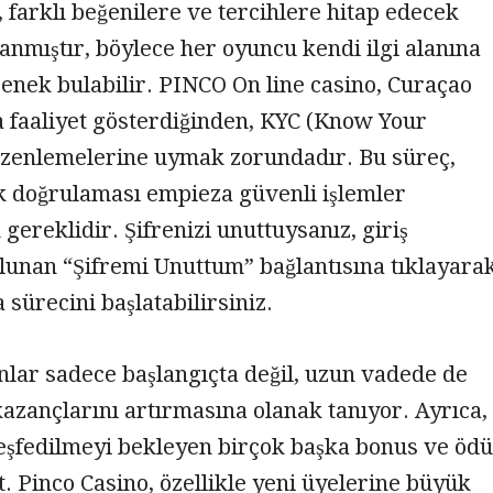
, farklı beğenilere ve tercihlere hitap edecek
lanmıştır, böylece her oyuncu kendi ilgi alanına
enek bulabilir. PINCO On line casino, Curaçao
da faaliyet gösterdiğinden, KYC (Know Your
zenlemelerine uymak zorundadır. Bu süreç,
k doğrulaması empieza güvenli işlemler
gereklidir. Şifrenizi unuttuysanız, giriş
lunan “Şifremi Unuttum” bağlantısına tıklayara
a sürecini başlatabilirsiniz.
lar sadece başlangıçta değil, uzun vadede de
azançlarını artırmasına olanak tanıyor. Ayrıca,
eşfedilmeyi bekleyen birçok başka bonus ve ödü
t. Pinco Casino, özellikle yeni üyelerine büyük