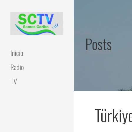
Skip
to
content
Posts
Inicio
Radio
TV
Türkiy