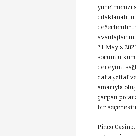
yönetmenizi 
odaklanabilir
değerlendiri
avantajlarımı
31 Mayıs 2023
sorumlu kumar
deneyimi sağ
daha şeffaf v
amacıyla oluş
çarpan potans
bir seçenekti
Pinco Casino,