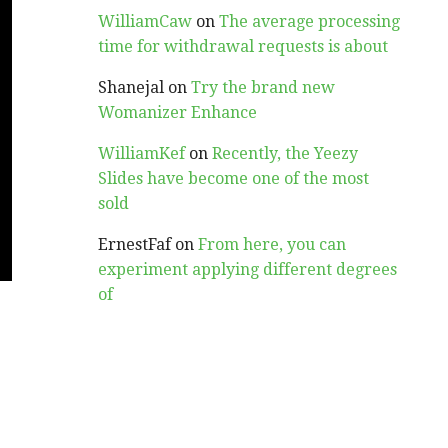
WilliamCaw
on
The average processing
time for withdrawal requests is about
Shanejal
on
Try the brand new
Womanizer Enhance
WilliamKef
on
Recently, the Yeezy
Slides have become one of the most
sold
ErnestFaf
on
From here, you can
experiment applying different degrees
of