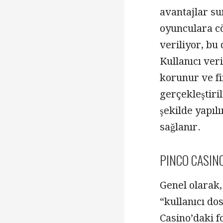
avantajlar su
oyunculara c
veriliyor, bu
Kullanıcı veri
korunur ve fi
gerçekleştiril
şekilde yapıl
sağlanır.
PINCO CASINO
Genel olarak
“kullanıcı do
Casino’daki f