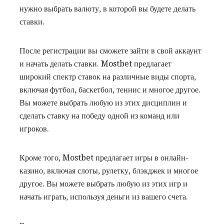
нужно выбрать валюту, в которой вы будете делать
ставки.
После регистрации вы сможете зайти в свой аккаунт
и начать делать ставки. Mostbet предлагает
широкий спектр ставок на различные виды спорта,
включая футбол, баскетбол, теннис и многое другое.
Вы можете выбрать любую из этих дисциплин и
сделать ставку на победу одной из команд или
игроков.
Кроме того, Mostbet предлагает игры в онлайн-
казино, включая слоты, рулетку, блэкджек и многое
другое. Вы можете выбрать любую из этих игр и
начать играть, используя деньги из вашего счета.