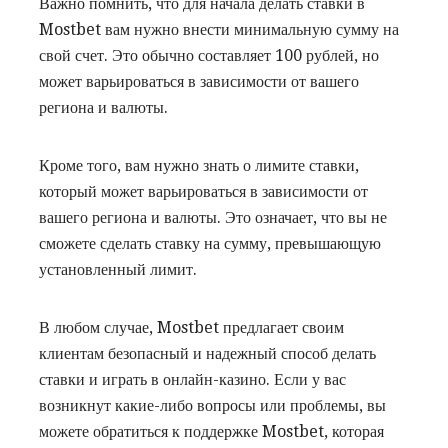
Важно помнить, что для начала делать ставки в
Mostbet вам нужно внести минимальную сумму на
свой счет. Это обычно составляет 100 рублей, но
может варьироваться в зависимости от вашего
региона и валюты.
Кроме того, вам нужно знать о лимите ставки,
который может варьироваться в зависимости от
вашего региона и валюты. Это означает, что вы не
сможете сделать ставку на сумму, превышающую
установленный лимит.
В любом случае, Mostbet предлагает своим
клиентам безопасный и надежный способ делать
ставки и играть в онлайн-казино. Если у вас
возникнут какие-либо вопросы или проблемы, вы
можете обратиться к поддержке Mostbet, которая