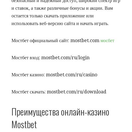
безопасный и надежный доступ, широкий спектр игр
и ставок, а также различные бонусы и акции. Вам
остается только скачать приложение или
использовать веб-версию сайта и начать играть.
Мостбет официальный сайт: mostbet.com
мосбет
Мостбет вход: mostbet.com/ru/login
Мостбет казино: mostbet.com/ru/casino
Мостбет скачать: mostbet.com/ru/download
Преимущества онлайн-казино
Mostbet