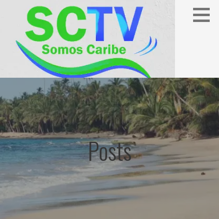
Skip
to
content
Posts