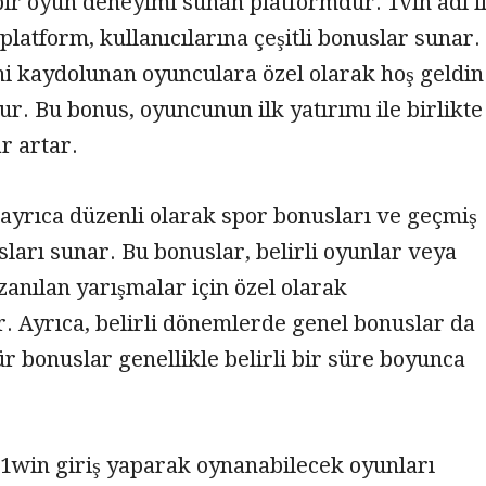
 bir oyun deneyimi sunan platformdur. 1vin adı i
platform, kullanıcılarına çeşitli bonuslar sunar.
ni kaydolunan oyunculara özel olarak hoş geldin
r. Bu bonus, oyuncunun ilk yatırımı ile birlikte
r artar.
ayrıca düzenli olarak spor bonusları ve geçmiş
ları sunar. Bu bonuslar, belirli oyunlar veya
zanılan yarışmalar için özel olarak
r. Ayrıca, belirli dönemlerde genel bonuslar da
ür bonuslar genellikle belirli bir süre boyunca
 1win giriş yaparak oynanabilecek oyunları