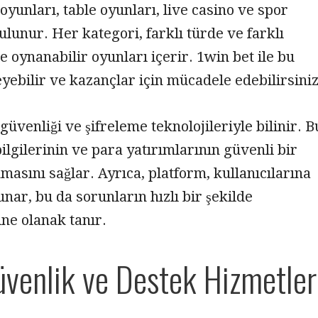
oyunları, table oyunları, live casino ve spor
ulunur. Her kategori, farklı türde ve farklı
e oynanabilir oyunları içerir. 1win bet ile bu
yebilir ve kazançlar için mücadele edebilirsiniz
üvenliği ve şifreleme teknolojileriyle bilinir. B
ilgilerinin ve para yatırımlarının güvenli bir
masını sağlar. Ayrıca, platform, kullanıcılarına
unar, bu da sorunların hızlı bir şekilde
ne olanak tanır.
venlik ve Destek Hizmetler