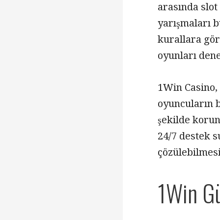
arasında slot 
yarışmaları b
kurallara gör
oyunları dene
1Win Casino, g
oyuncuların b
şekilde korun
24/7 destek s
çözülebilmesi
1Win Gü