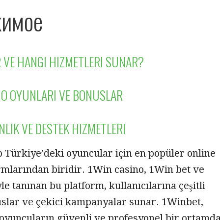
жимое
R VE HANGI HIZMETLERI SUNAR?
NO OYUNLARI VE BONUSLAR
LIK VE DESTEK HIZMETLERI
p Türkiye’deki oyuncular için en popüler online
rmlarından biridir. 1Win casino, 1Win bet ve
le tanınan bu platform, kullanıcılarına çeşitli
uslar ve çekici kampanyalar sunar. 1Winbet,
 oyuncuların güvenli ve profesyonel bir ortamd