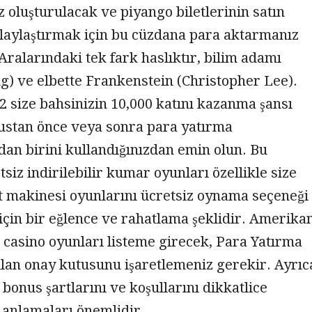
z oluşturulacak ve piyango biletlerinin satın
laylaştırmak için bu cüzdana para aktarmanız
 Aralarındaki tek fark haslıktır, bilim adamı
g) ve elbette Frankenstein (Christopher Lee).
2 size bahsinizin 10,000 katını kazanma şansı
nustan önce veya sonra para yatırma
an birini kullandığınızdan emin olun. Bu
siz indirilebilir kumar oyunları özellikle size
lot makinesi oyunlarını ücretsiz oynama seçeneği
çin bir eğlence ve rahatlama şeklidir. Amerika
ü casino oyunları listeme girecek, Para Yatırma
lan onay kutusunu işaretlemeniz gerekir. Ayrıc
 bonus şartlarını ve koşullarını dikkatlice
 anlamaları önemlidir.