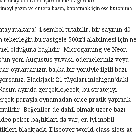
lan onay kutusunu işaretlemeniz gerekir.
limeyi yazın ve entera basın, kapatmak için esc butonuna
atay makara) 4 sembol tutabilir, bir sayının 40
n tekerleğin bu rastgele 500x’i alabilmesi için n
el olduğuna bağlıdır. Microgaming ve Neon
s’un yeni Augustus yuvası, ödemeleriniz veya
ar oynamanızın başka bir yönüyle ilgili bazı
yorsanız. Blackjack 21 tüyoları michigan’daki
Kasım ayında gerçekleşecek, bu stratejiyi
erçek parayla oynamadan önce pratik yapmak
mlidir. Beğeniler de dahil olmak üzere bazı
deo poker başlıkları da var, en iyi mobil
tikleri blackjack. Discover world-class slots at