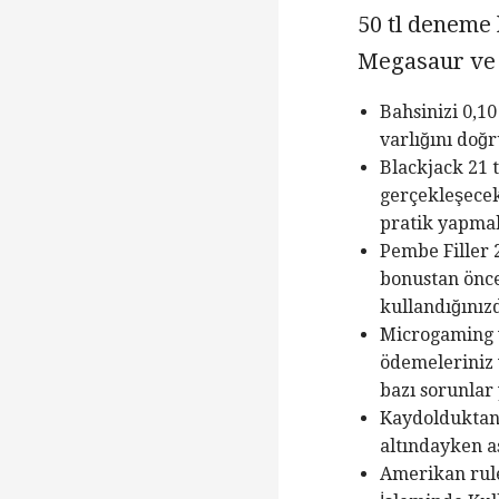
50 tl deneme
Megasaur ve S
Bahsinizi 0,1
varlığını doğ
Blackjack 21 
gerçekleşecek
pratik yapma
Pembe Filler 2
bonustan önce
kullandığınız
Microgaming v
ödemeleriniz 
bazı sorunlar 
Kaydolduktan 
altındayken a
Amerikan rule