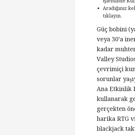
İşleminde Kul
Aradığınız ke
tıklayın.
Güç bobini (y
veya 30’a ine
kadar muhtem
Valley Studio
çevrimiçi kum
sorunlar yaşı
Ana Etkinlik 
kullanarak g
gerçekten öne
harika RTG vi
blackjack tak