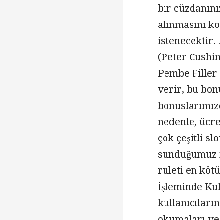
bir cüzdanını
alınmasını ko
istenecektir.
(Peter Cushin
Pembe Filler 
verir, bu bo
bonuslarımızd
nedenle, ücret
çok çeşitli s
sunduğumuz i
ruleti en köt
İşleminde Kul
kullanıcıların
okumaları ve