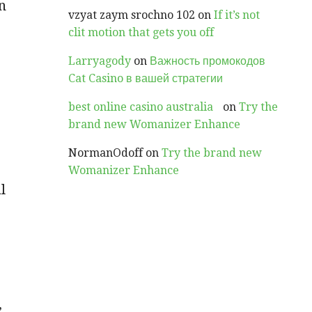
n
vzyat zaym srochno 102
on
If it’s not
clit motion that gets you off
Larryagody
on
Важность промокодов
Cat Casino в вашей стратегии
best online casino australia
on
Try the
brand new Womanizer Enhance
NormanOdoff
on
Try the brand new
Womanizer Enhance
l
,