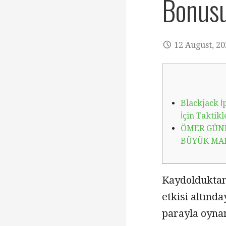
Bonusu
12 August, 2
Blackjack İ
İçin Taktikl
ÖMER GÜNE
BÜYÜK MAN
Kaydolduktan
etkisi altın
parayla oynam