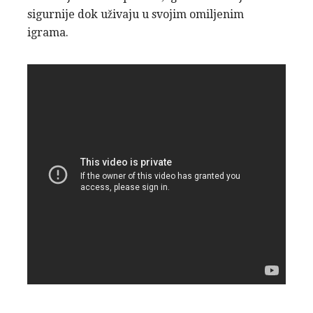
sigurnije dok uživaju u svojim omiljenim
igrama.