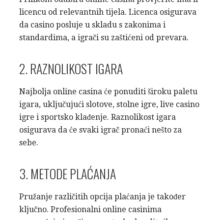
licencu od relevantnih tijela. Licenca osigurava
da casino posluje u skladu s zakonima i
standardima, a igrači su zaštićeni od prevara.
2. RAZNOLIKOST IGARA
Najbolja online casina će ponuditi široku paletu
igara, uključujući slotove, stolne igre, live casino
igre i sportsko klađenje. Raznolikost igara
osigurava da će svaki igrač pronaći nešto za
sebe.
3. METODE PLAĆANJA
Pružanje različitih opcija plaćanja je također
ključno. Profesionalni online casinima