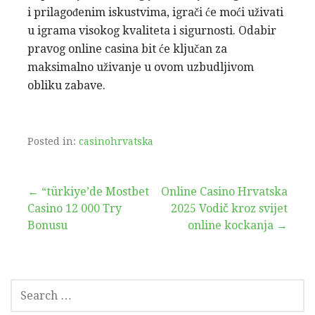
i prilagođenim iskustvima, igrači će moći uživati
u igrama visokog kvaliteta i sigurnosti. Odabir
pravog online casina bit će ključan za
maksimalno uživanje u ovom uzbudljivom
obliku zabave.
Posted in:
casinohrvatska
Post
← “türkiye’de Mostbet
Online Casino Hrvatska
Casino 12 000 Try
2025 Vodič kroz svijet
navigation
Bonusu
online kockanja →
SEARCH
FOR: