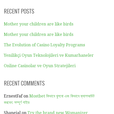
RECENT POSTS
Mother your children are like birds
Mother your children are like birds
The Evolution of Casino Loyalty Programs
Yenilikçi Oyun Teknolojileri ve Kumarhaneler
Online Casinolar ve Oyun Stratejileri
RECENT COMMENTS
ErnestFaf
on
Mostbet কিভাবে খুলবো এবং কিভাবে ক্যাশআউট
করবেন: সম্পূর্ণ গাইড
Shanejal
on
Try the brand new Womanizer