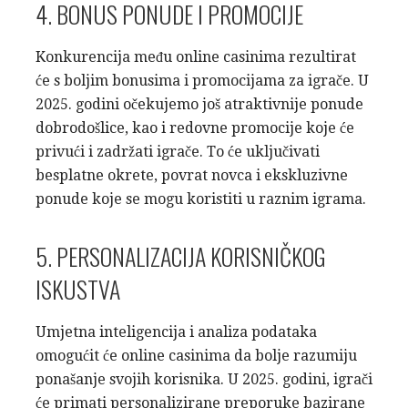
4. BONUS PONUDE I PROMOCIJE
Konkurencija među online casinima rezultirat
će s boljim bonusima i promocijama za igrače. U
2025. godini očekujemo još atraktivnije ponude
dobrodošlice, kao i redovne promocije koje će
privući i zadržati igrače. To će uključivati
besplatne okrete, povrat novca i ekskluzivne
ponude koje se mogu koristiti u raznim igrama.
5. PERSONALIZACIJA KORISNIČKOG
ISKUSTVA
Umjetna inteligencija i analiza podataka
omogućit će online casinima da bolje razumiju
ponašanje svojih korisnika. U 2025. godini, igrači
će primati personalizirane preporuke bazirane