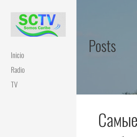
Skip
to
content
Posts
Inicio
Radio
TV
Самые