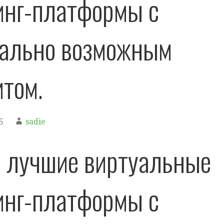
инг-платформы с
ально возможным
итом.
5
sadie
 лучшие виртуальные
инг-платформы с