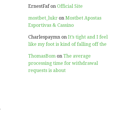
ErnestFaf
on
Official Site
mostbet_lukr
on
Mostbet Apostas
Esportivas & Cassino
Charlespaymn
on
It’s tight and I feel
like my foot is kind of falling off the
ThomasBom
on
The average
processing time for withdrawal
requests is about
,