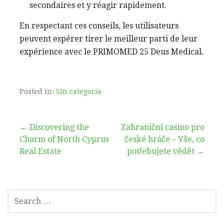
secondaires et y réagir rapidement.
En respectant ces conseils, les utilisateurs
peuvent espérer tirer le meilleur parti de leur
expérience avec le PRIMOMED 25 Deus Medical.
Posted in:
Sin categoría
Post
← Discovering the
Zahraniční casino pro
Charm of North Cyprus
české hráče – Vše, co
navigation
Real Estate
potřebujete vědět →
SEARCH
FOR: