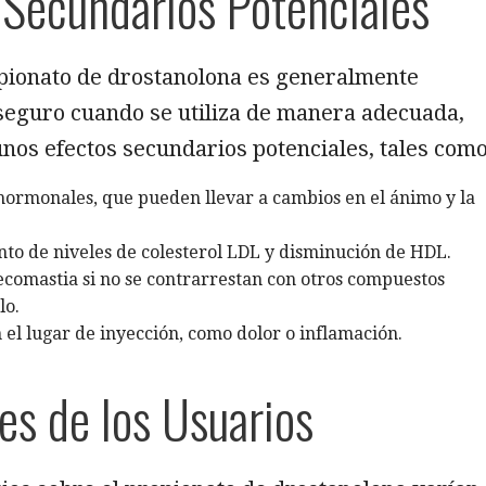
 Secundarios Potenciales
opionato de drostanolona es generalmente
seguro cuando se utiliza de manera adecuada,
nos efectos secundarios potenciales, tales como
hormonales, que pueden llevar a cambios en el ánimo y la
to de niveles de colesterol LDL y disminución de HDL.
ecomastia si no se contrarrestan con otros compuestos
lo.
 el lugar de inyección, como dolor o inflamación.
es de los Usuarios