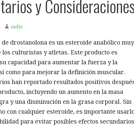
arios y Consideracione
sadie
 de drostanolona es un esteroide anabólico muy
 los culturistas y atletas. Este producto es
su capacidad para aumentar la fuerza y la
así como para mejorar la definición muscular.
ios han reportado resultados positivos despué
 producto, incluyendo un aumento en la masa
ra y una disminución en la grasa corporal. Sin
o con cualquier esteroide, es importante usarl
ilidad para evitar posibles efectos secundarios