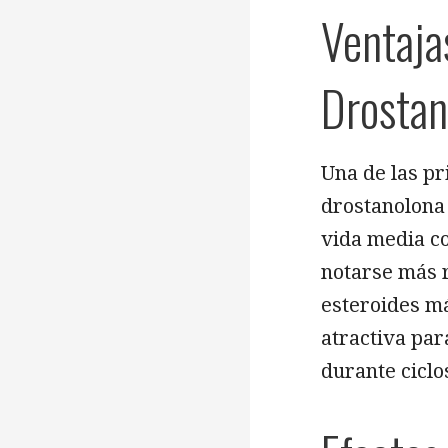
Ventaja
Drostan
Una de las pr
drostanolona 
vida media co
notarse más 
esteroides má
atractiva par
durante ciclo