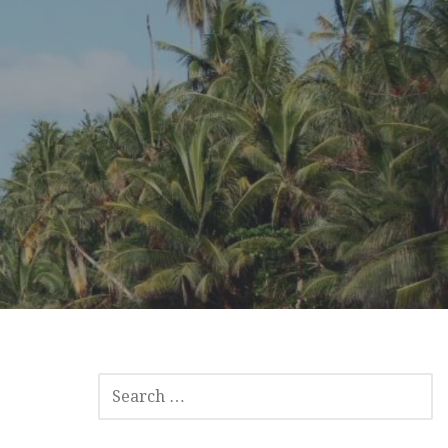
SEARCH
FOR: