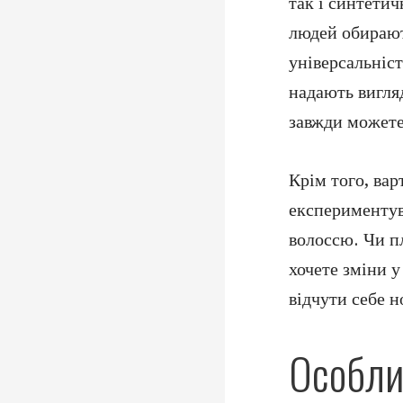
так і синтетич
людей обирають
універсальніст
надають вигляд
завжди можете 
Крім того, ва
експериментув
волоссю. Чи пл
хочете зміни 
відчути себе н
Особли