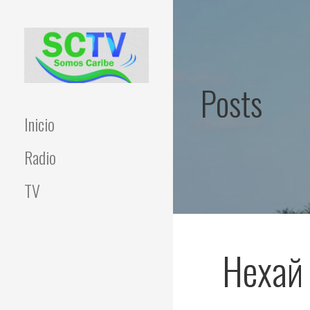
Skip
to
content
Posts
Inicio
Radio
TV
Нехай 