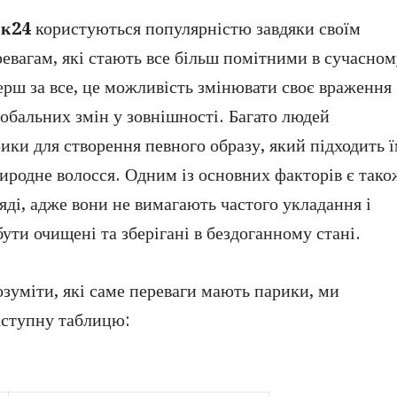
ик24
користуються популярністю завдяки своїм
евагам, які стають все більш помітними в сучасном
ерш за все, це можливість змінювати своє враження
лобальних змін у зовнішності. Багато людей
ики для створення певного образу, який підходить 
риродне волосся. Одним із основних факторів є тако
ляді, адже вони не вимагають частого укладання і
ути очищені та зберігані в бездоганному стані.
зуміти, які саме переваги мають парики, ми
аступну таблицю: