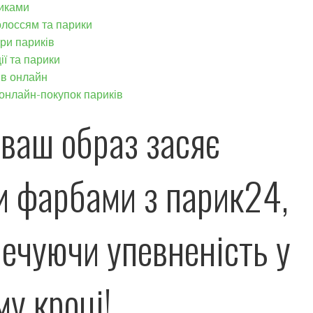
риками
олоссям та парики
ори париків
ії та парики
ів онлайн
онлайн-покупок париків
ваш образ засяє
и фарбами з парик24,
ечуючи упевненість у
у кроці!