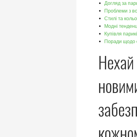
Догляд за па
Проблеми з в
Стилі та коль
Модні тенденц
Купівля парик
Поради щодо 
Нехай 
новим
забезп
кожном