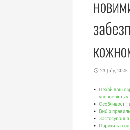
новим
забезп
кожном
23 July, 2025
Нехай ваш об
упевненість у
Особливості т
Вибір правиль
Застосування 
Парики та свят