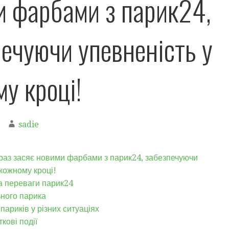
и фарбами з парик24,
ечуючи упевненість у
у кроці!
sadie
раз засяє новими фарбами з парик24, забезпечуючи
 кожному кроці!
а переваги парик24
ного парика
париків у різних ситуаціях
кові події