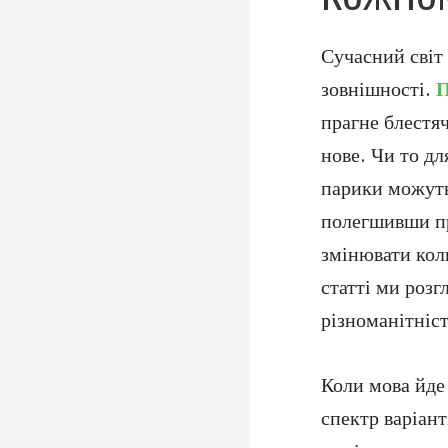
Сучасний світ 
зовнішності.
П
прагне блестя
нове. Чи то дл
парики можуть
полегшивши пр
змінювати коль
статті ми розг
різноманітніс
Коли мова йде
спектр варіант