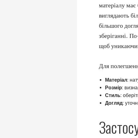
матеріалу має
виглядають біл
більшого догля
зберіганні. По
щоб уникаючи 
Для полегшення
Матеріал
: на
Розмір
: визна
Стиль
: обері
Догляд
: уточ
Застосу