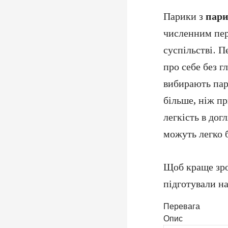
Парики з
пар
численним пер
суспільстві. П
про себе без г
вибирають пар
більше, ніж п
легкість в дог
можуть легко б
Щоб краще зро
підготували н
Перевага
Опис