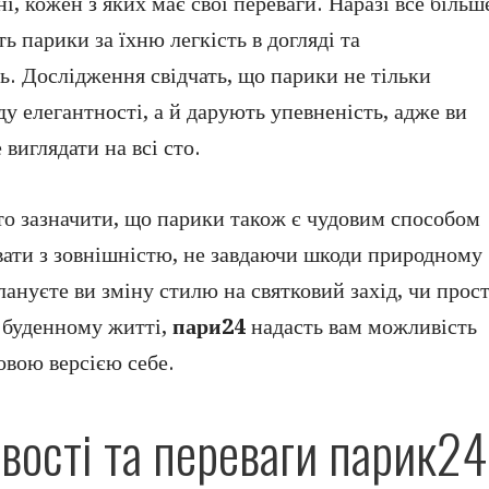
ні, кожен з яких має свої переваги. Наразі все більш
 парики за їхню легкість в догляді та
ь. Дослідження свідчать, що парики не тільки
у елегантності, а й дарують упевненість, адже ви
виглядати на всі сто.
рто зазначити, що парики також є чудовим способом
ати з зовнішністю, не завдаючи шкоди природному
ануєте ви зміну стилю на святковий захід, чи прос
у буденному житті,
пари24
надасть вам можливість
овою версією себе.
вості та переваги парик24