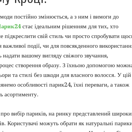
моди постійно змінюється, а з ним і вимоги до
арик24
стає ідеальним рішенням для тих, хто
че підкреслити свій стиль чи просто спробувати щос
я важливої події, чи для повсякденного використанн
 надати вашому вигляду свіжого звучання,
оцес створення образу. З їхньою допомогою можн
ори та стилі без шкоди для власного волосся. У цій
лянемо особливості парик24, їхні переваги, а також
ть асортименту.
 про вибір париків, на ринку представлений широк
ів. Користувачі можуть обрати як натуральні парики