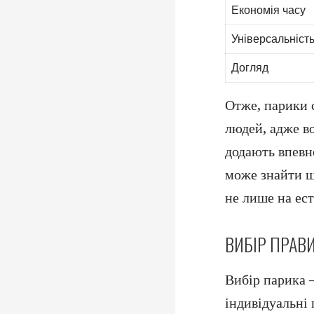
Економія часу
Універсальніст
Догляд
Отже, парики 
людей, адже во
додають впевн
може знайти щ
не лише на ест
ВИБІР ПРАВ
Вибір парика 
індивідуальні 