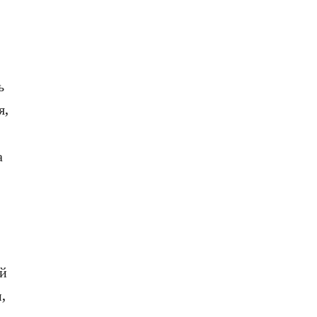
ь
я,
а
ий
,