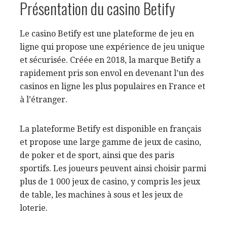
Présentation du casino Betify
Le casino Betify est une plateforme de jeu en
ligne qui propose une expérience de jeu unique
et sécurisée. Créée en 2018, la marque Betify a
rapidement pris son envol en devenant l’un des
casinos en ligne les plus populaires en France et
à l’étranger.
La plateforme Betify est disponible en français
et propose une large gamme de jeux de casino,
de poker et de sport, ainsi que des paris
sportifs. Les joueurs peuvent ainsi choisir parmi
plus de 1 000 jeux de casino, y compris les jeux
de table, les machines à sous et les jeux de
loterie.