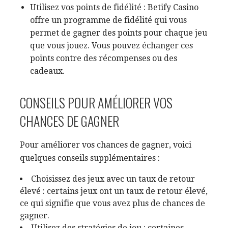
Utilisez vos points de fidélité : Betify Casino
offre un programme de fidélité qui vous
permet de gagner des points pour chaque jeu
que vous jouez. Vous pouvez échanger ces
points contre des récompenses ou des
cadeaux.
CONSEILS POUR AMÉLIORER VOS
CHANCES DE GAGNER
Pour améliorer vos chances de gagner, voici
quelques conseils supplémentaires :
Choisissez des jeux avec un taux de retour
élevé : certains jeux ont un taux de retour élevé,
ce qui signifie que vous avez plus de chances de
gagner.
Utilisez des stratégies de jeu : certaines