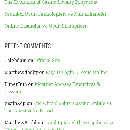
The Evolution of Casino Loyalty Programs
Yenilikçi Oyun Teknolojileri ve Kumarhaneler
Online Casinolar ve Oyun Stratejileri
RECENT COMMENTS
Calebdam
on
Official Site
Matthewdeeby
on
Faça U Login E Jogue Online
ElmerBuh
on
Mostbet Apostas Esportivas &
Cassino
JustinZep
on
Site Oficial Sobre Cassino Online At
The Apostas No Brasil
MatthewProld
on
5 and I picked these up in a size
12 just to kind of gauge the