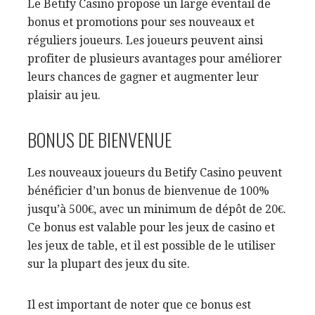
Le Betify Casino propose un large éventail de
bonus et promotions pour ses nouveaux et
réguliers joueurs. Les joueurs peuvent ainsi
profiter de plusieurs avantages pour améliorer
leurs chances de gagner et augmenter leur
plaisir au jeu.
BONUS DE BIENVENUE
Les nouveaux joueurs du Betify Casino peuvent
bénéficier d’un bonus de bienvenue de 100%
jusqu’à 500€, avec un minimum de dépôt de 20€.
Ce bonus est valable pour les jeux de casino et
les jeux de table, et il est possible de le utiliser
sur la plupart des jeux du site.
Il est important de noter que ce bonus est