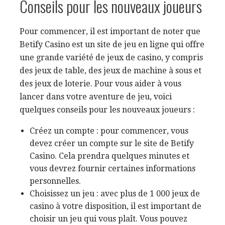
Conseils pour les nouveaux joueurs
Pour commencer, il est important de noter que
Betify Casino est un site de jeu en ligne qui offre
une grande variété de jeux de casino, y compris
des jeux de table, des jeux de machine à sous et
des jeux de loterie. Pour vous aider à vous
lancer dans votre aventure de jeu, voici
quelques conseils pour les nouveaux joueurs :
Créez un compte : pour commencer, vous
devez créer un compte sur le site de Betify
Casino. Cela prendra quelques minutes et
vous devrez fournir certaines informations
personnelles.
Choisissez un jeu : avec plus de 1 000 jeux de
casino à votre disposition, il est important de
choisir un jeu qui vous plaît. Vous pouvez