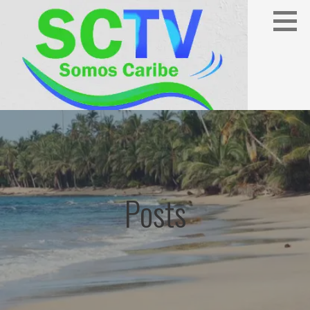
Skip
to
content
Posts