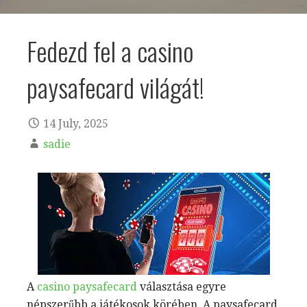
Fedezd fel a casino
paysafecard világát!
14 July, 2025
sadie
A
casino paysafecard
választása egyre
népszerűbb a játékosok körében. A paysafecard