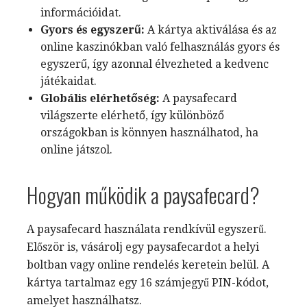
információidat.
Gyors és egyszerű:
A kártya aktiválása és az
online kaszinókban való felhasználás gyors és
egyszerű, így azonnal élvezheted a kedvenc
játékaidat.
Globális elérhetőség:
A paysafecard
világszerte elérhető, így különböző
országokban is könnyen használhatod, ha
online játszol.
Hogyan működik a paysafecard?
A paysafecard használata rendkívül egyszerű.
Először is, vásárolj egy paysafecardot a helyi
boltban vagy online rendelés keretein belül. A
kártya tartalmaz egy 16 számjegyű PIN-kódot,
amelyet használhatsz.