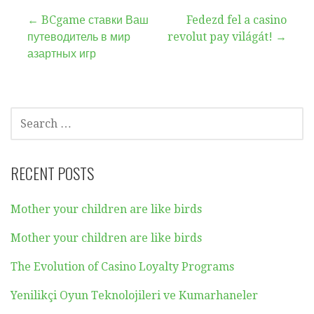
Post
← BCgame ставки Ваш
Fedezd fel a casino
путеводитель в мир
revolut pay világát! →
navigation
азартных игр
SEARCH
FOR:
RECENT POSTS
Mother your children are like birds
Mother your children are like birds
The Evolution of Casino Loyalty Programs
Yenilikçi Oyun Teknolojileri ve Kumarhaneler