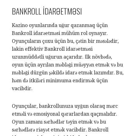
BANKROLL İDARƏETMƏSI
Kazino oyunlarında uğur qazanmaq üçün
Bankroll idarəetməsi mühüm rol oynayır.
Oyunçuların çoxu üçün bu, çətin bir məsələdir,
lakin effektiv Bankroll idarəetməsi
uzunmüddətli uğurun açarıdır. İlk növbədə,
oyun üçün ayrılan məbləği müəyyən etmək və bu
məbləği düzgün şəkildə idarə etmək lazımdır. Bu,
həm də itkiləri minimuma endirmək üçün
vacibdir.
Oyunçular, bankrollunuza uyğun olaraq mərc
etməli və emosiyonal qərarlardan qaçmalıdır.
Oyun zamanı sərhədlər təyin etmək və bu
sərhədlərə riayət etmək vacibdir. Bankroll