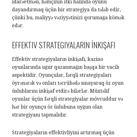
idarəetməsi, həmçinin itki halında oyunu
dayandırmaq üçün bir strategiya da tələb edir,
çünki bu, maliyyə vəziyyətinizi qorumağa kömək
edər.
EFFEKTIV STRATEGIYALARIN İNKIŞAFI
Effektiv strategiyaların inkişafı, kazino
oyunlarında uğur qazanmağın başqa bir vacib
aspektidir. Oyunçular, fərqli strategiyaları
öyrənərək və onları təcrübədə sınayaraq öz oyun
üslublarını inkişaf etdirə bilərlər. Müxtəlif
oyunlar üçün fərqli strategiyalar mövcuddur və
hər bir oyunçu öz üslubuna uyğun olan
strategiyanı tapmalıdır.
Strategiyaların effektivliyini artırmaq üçün