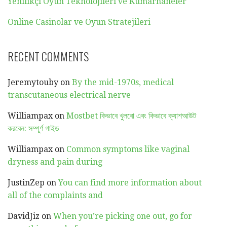
Yenilikçi Oyun Teknolojileri ve Kumarhaneler
Online Casinolar ve Oyun Stratejileri
RECENT COMMENTS
Jeremytouby
on
By the mid-1970s, medical
transcutaneous electrical nerve
Williampax
on
Mostbet কিভাবে খুলবো এবং কিভাবে ক্যাশআউট
করবেন: সম্পূর্ণ গাইড
Williampax
on
Common symptoms like vaginal
dryness and pain during
JustinZep
on
You can find more information about
all of the complaints and
DavidJiz
on
When you’re picking one out, go for