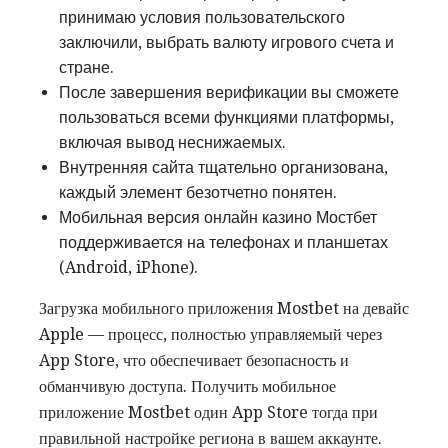
принимаю условия пользовательского
заключили, выбрать валюту игрового счета и
стране.
После завершения верификации вы сможете
пользоваться всеми функциями платформы,
включая вывод неснижаемых.
Внутренняя сайта тщательно организована,
каждый элемент безотчетно понятен.
Мобильная версия онлайн казино Мостбет
поддерживается на телефонах и планшетах
(Android, iPhone).
Загрузка мобильного приложения Mostbet на девайс
Apple — процесс, полностью управляемый через
App Store, что обеспечивает безопасность и
обманчивую доступа. Получить мобильное
приложение Mostbet один App Store тогда при
правильной настройке региона в вашем аккаунте.