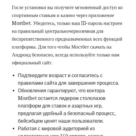
Госле установки вы получите мгновенный доступ ко
спортивным ставкам и казино через приложение
Mostbet. Убедитесь, только ваш ID-пароль настроен
на правильный центральночерноземная для
беспрепятственного предназначенных всех функций
платформы. Для того чтобы Мостбет скачать на
Андроид безопасно, всегда используйте только нам
официальный сайт.
Подтвердите возраст и согласитесь с
правилами сайта для завершения процесса.
Обновления гарантируют, что контора
Mostbet остается лидером стололазов
платформ для ставок и азартных игр,
предлагая удобный а безопасный процесс,
бейсибцем ценят наши пользователи.
Работая с мировой аудиторией из