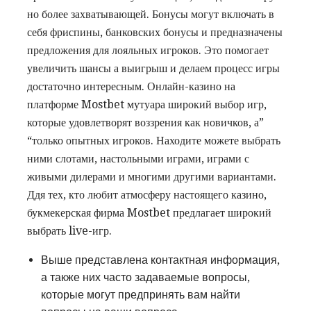
но более захватывающей. Бонусы могут включать в
себя фриспины, банковских бонусы и предназначены
предложения для лояльных игроков. Это помогает
увеличить шансы а выигрыш и делаем процесс игры
достаточно интересным. Онлайн-казино на
платформе Mostbet мутуара широкий выбор игр,
которые удовлетворят воззрения как новичков, а”
“только опытных игроков. Находите можете выбрать
ними слотами, настольными играми, играми с
живыми дилерами и многими другими вариантами.
Ддя тех, кто любит атмосферу настоящего казино,
букмекерская фирма Mostbet предлагает широкий
выбрать live-игр.
Выше представлена контактная информация,
а также них часто задаваемые вопросы,
которые могут предпринять вам найти