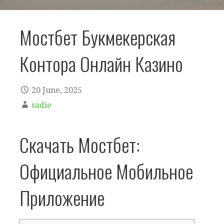
Мостбет Букмекерская
Контора Онлайн Казино
20 June, 2025
sadie
Скачать Мостбет:
Официальное Мобильное
Приложение