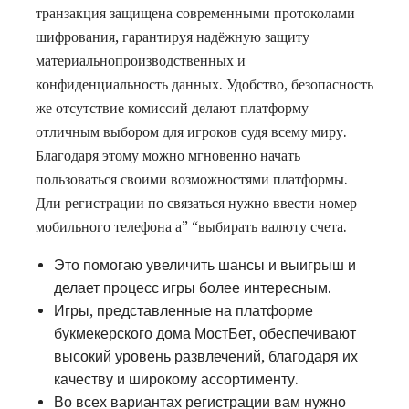
транзакция защищена современными протоколами
шифрования, гарантируя надёжную защиту
материальнопроизводственных и
конфиденциальность данных. Удобство, безопасность
же отсутствие комиссий делают платформу
отличным выбором для игроков судя всему миру.
Благодаря этому можно мгновенно начать
пользоваться своими возможностями платформы.
Дли регистрации по связаться нужно ввести номер
мобильного телефона а” “выбирать валюту счета.
Это помогаю увеличить шансы и выигрыш и
делает процесс игры более интересным.
Игры, представленные на платформе
букмекерского дома МостБет, обеспечивают
высокий уровень развлечений, благодаря их
качеству и широкому ассортименту.
Во всех вариантах регистрации вам нужно