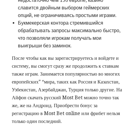
недостаточно чем 150 европе, казино
славится двойным выбором геймерских
опций, не ограничиваясь простыми играми.
Букмекерская контора стремившийся
обрабатывать запросы максимально быстро,
что позволяли игрокам получать мои
выигрыши без заминок.
После чтобы как вы зарегистрируетесь и войдете и
систему, вы смогут сразу же продолжить к ставкам
также играм. Занимается популярностью во многих
европейских” “мира, таких как Россия и Казахстан,
Узбекистан, Азербайджан, Турция только другие. На
Айфон скачать русский Most Bet можно точно так
же, же на Андроид. Приобрести бонус за
регистрацию в Most Bet online или фрибет нельзя
только один последний.