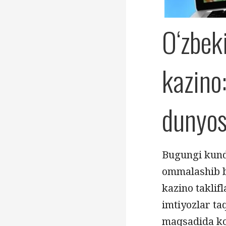
O‘zbek
kazino:
dunyos
Bugungi kund
ommalashib b
kazino taklifl
imtiyozlar ta
maqsadida ko‘