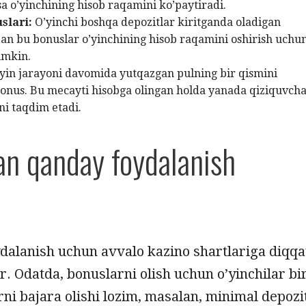
sa o’yinchining hisob raqamini ko’paytiradi.
slari:
O’yinchi boshqa depozitlar kiritganda oladigan
zan bu bonuslar o’yinchining hisob raqamini oshirish uchu
umkin.
yin jarayoni davomida yutqazgan pulning bir qismini
onus. Bu mecayti hisobga olingan holda yanada qiziquvch
ni taqdim etadi.
n qanday foydalanish
dalanish uchun avvalo kazino shartlariga diqqa
r. Odatda, bonuslarni olish uchun o’yinchilar bi
rni bajara olishi lozim, masalan, minimal depozi