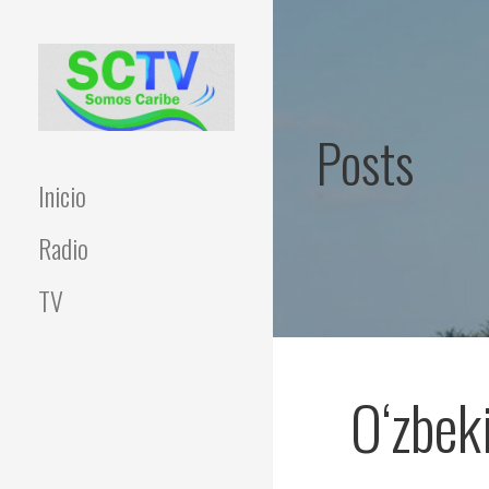
Skip
to
content
Posts
Inicio
Radio
TV
O‘zbek