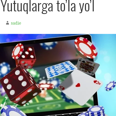
Yutuqlarga to’la yo’l
sadie