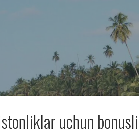
istonliklar uchun bonusli