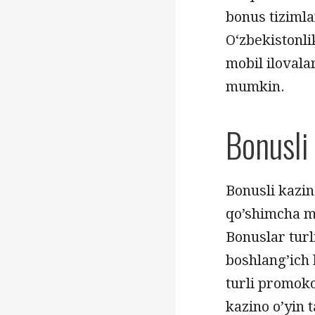
bonus tizimla
O‘zbekistonli
mobil ilovala
mumkin.
Bonusli
Bonusli kazin
qo’shimcha m
Bonuslar turl
boshlang’ich 
turli promoko
kazino o’yin 