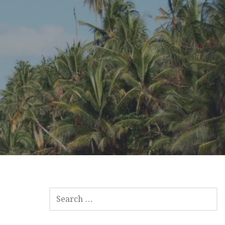
SEARCH
FOR: