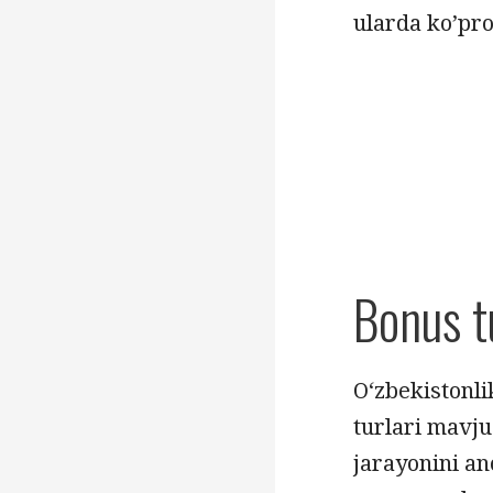
ularda ko’pro
Bonus t
O‘zbekistonli
turlari mavju
jarayonini an