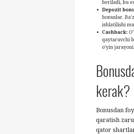
beriladi, bu e
Depozit bonu
bonuslar. Ba’
ishlatilishi m
Cashback:
O’
qaytaruvchi b
o’yin jarayoni
Bonusda
kerak?
Bonusdan foy
qaratish zaru
qator shartla