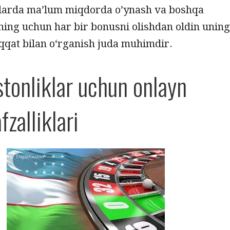
inlarda ma’lum miqdorda o’ynash va boshqa
ning uchun har bir bonusni olishdan oldin uning
iqqat bilan o‘rganish juda muhimdir.
stonliklar uchun onlayn
fzalliklari