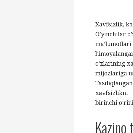
Xavfsizlik, k
O’yinchilar o
ma’lumotlari
himoyalanganl
o’zlarining xa
mijozlariga u
Tasdiqlangan 
xavfsizlikni
birinchi o’rin
Kazino 