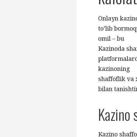
Onlayn kazino
to’lib bormo
omil – bu
Kazinoda shaf
platformalard
kazinoning
shaffoflik va
bilan tanisht
Kazino 
Kazino shaffo