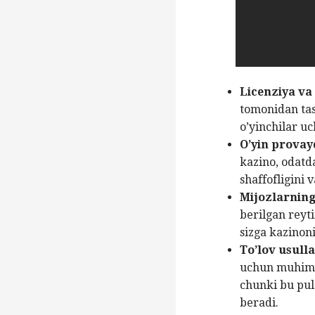
Licenziya va 
tomonidan tas
o’yinchilar uc
O’yin provay
kazino, odatda
shaffofligini v
Mijozlarning 
berilgan reyt
sizga kazinon
To’lov usulla
uchun muhim
chunki bu pul
beradi.