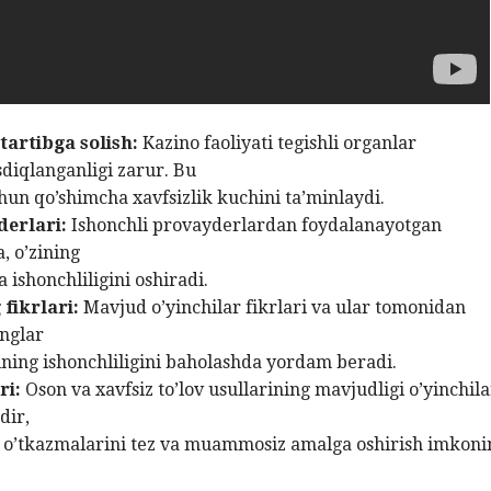
tartibga solish:
Kazino faoliyati tegishli organlar
diqlanganligi zarur. Bu
hun qo’shimcha xavfsizlik kuchini ta’minlaydi.
derlari:
Ishonchli provayderlardan foydalanayotgan
, o’zining
a ishonchliligini oshiradi.
fikrlari:
Mavjud o’yinchilar fikrlari va ular tomonidan
inglar
ining ishonchliligini baholashda yordam beradi.
ri:
Oson va xavfsiz to’lov usullarining mavjudligi o’yinchila
dir,
 o’tkazmalarini tez va muammosiz amalga oshirish imkoni