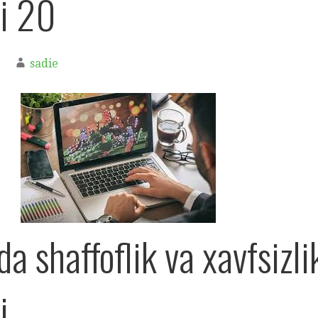
ti 20
sadie
a shaffoflik va xavfsizli
i