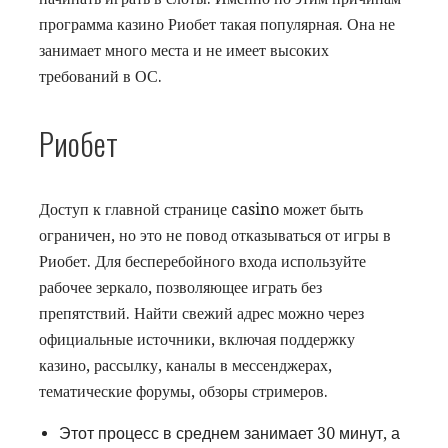
программа казино Риобет такая популярная. Она не
занимает много места и не имеет высоких
требований в ОС.
Риобет
Доступ к главной странице casino может быть
ограничен, но это не повод отказываться от игры в
Риобет. Для бесперебойного входа используйте
рабочее зеркало, позволяющее играть без
препятствий. Найти свежий адрес можно через
официальные источники, включая поддержку
казино, рассылку, каналы в мессенджерах,
тематические форумы, обзоры стримеров.
Этот процесс в среднем занимает 30 минут, а