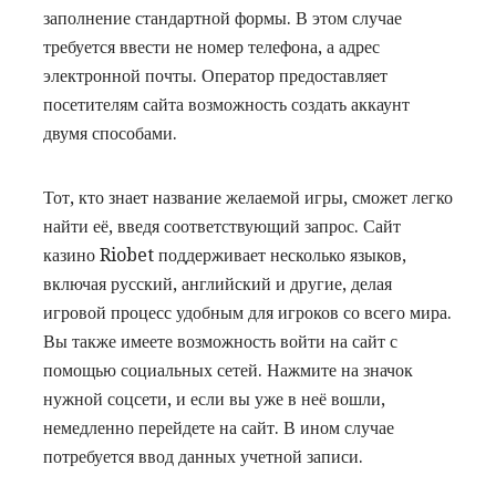
заполнение стандартной формы. В этом случае
требуется ввести не номер телефона, а адрес
электронной почты. Оператор предоставляет
посетителям сайта возможность создать аккаунт
двумя способами.
Тот, кто знает название желаемой игры, сможет легко
найти её, введя соответствующий запрос. Сайт
казино Riobet поддерживает несколько языков,
включая русский, английский и другие, делая
игровой процесс удобным для игроков со всего мира.
Вы также имеете возможность войти на сайт с
помощью социальных сетей. Нажмите на значок
нужной соцсети, и если вы уже в неё вошли,
немедленно перейдете на сайт. В ином случае
потребуется ввод данных учетной записи.