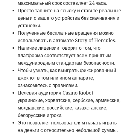
максимальный срок составляет 24 часа.
Просто тапните на ссылку и ставьте реальные
деньги с вашего устройства без скачивания и
установки.
Полученные бесплатные вращения можно
использовать в автомате Story of Hercules.
Наличие лицензии говорит о том, что
платформа соответствует всем принятым
международным стандартам безопасности.
Чтобы узнать, как выиграть фиксированный
джекпот в том или ином аппарате,
ознакомьтесь с правилами.
Целевая аудитория Casino Riobet –
украинские, хорватские, сербские, армянские,
молдавские, российские, казахстанские,
белорусские игроки.
Это позволяет пользователям начать играть
на деньги с относительно небольшой суммы.