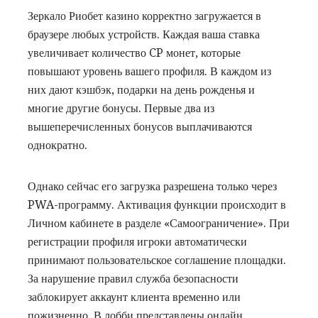
Зеркало Риобет казино корректно загружается в
браузере любых устройств. Каждая ваша ставка
увеличивает количество CP монет, которые
повышают уровень вашего профиля. В каждом из
них дают кэшбэк, подарки на день рожденья и
многие другие бонусы. Первые два из
вышеперечисленных бонусов выплачиваются
однократно.
Однако сейчас его загрузка разрешена только через
PWA-программу. Активация функции происходит в
Личном кабинете в разделе «Самоограничение». При
регистрации профиля игроки автоматически
принимают пользовательское соглашение площадки.
За нарушение правил служба безопасности
заблокирует аккаунт клиента временно или
пожизненно. В лобби представлены онлайн