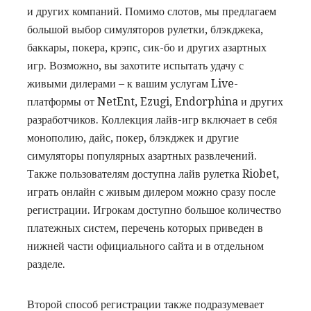
и других компаний. Помимо слотов, мы предлагаем
большой выбор симуляторов рулетки, блэкджека,
баккары, покера, крэпс, сик-бо и других азартных
игр. Возможно, вы захотите испытать удачу с
живыми дилерами – к вашим услугам Live-
платформы от NetEnt, Ezugi, Endorphina и других
разработчиков. Коллекция лайв-игр включает в себя
монополию, дайс, покер, блэкджек и другие
симуляторы популярных азартных развлечений.
Также пользователям доступна лайв рулетка Riobet,
играть онлайн с живым дилером можно сразу после
регистрации. Игрокам доступно большое количество
платежных систем, перечень которых приведен в
нижней части официального сайта и в отдельном
разделе.
Второй способ регистрации также подразумевает