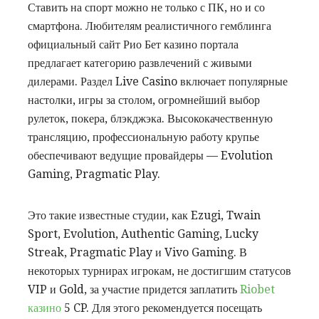
Ставить на спорт можно не только с ПК, но и со
смартфона. Любителям реалистичного гемблинга
официальный сайт Рио Бет казино портала
предлагает категорию развлечений с живыми
дилерами. Раздел Live Casino включает популярные
настолки, игры за столом, огромнейший выбор
рулеток, покера, блэкджэка. Высококачественную
трансляцию, профессиональную работу крупье
обеспечивают ведущие провайдеры — Evolution
Gaming, Pragmatic Play.
Это такие известные студии, как Ezugi, Twain
Sport, Evolution, Authentic Gaming, Lucky
Streak, Pragmatic Play и Vivo Gaming. В
некоторых турнирах игрокам, не достигшим статусов
VIP и Gold, за участие придется заплатить
Riobet
казино
5 CP. Для этого рекомендуется посещать