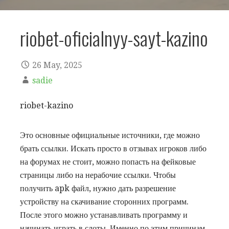
riobet-oficialnyy-sayt-kazino
26 May, 2025
sadie
riobet-kazino
Это основные официальные источники, где можно
брать ссылки. Искать просто в отзывах игроков либо
на форумах не стоит, можно попасть на фейковые
страницы либо на нерабочие ссылки. Чтобы
получить apk файл, нужно дать разрешение
устройству на скачивание сторонних программ.
После этого можно устанавливать программу и
начинать играть в слоты. Именно по этим причинам