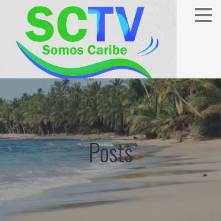
Skip
to
content
Posts