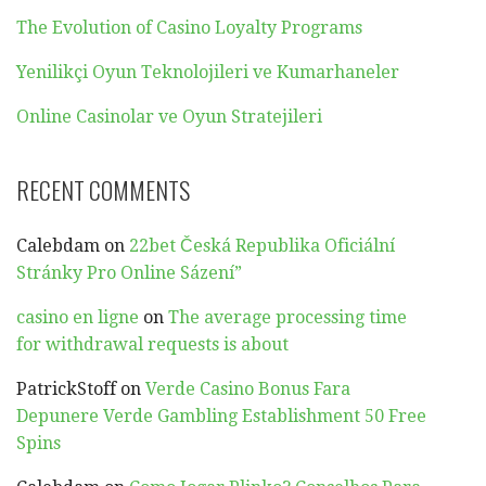
The Evolution of Casino Loyalty Programs
Yenilikçi Oyun Teknolojileri ve Kumarhaneler
Online Casinolar ve Oyun Stratejileri
RECENT COMMENTS
Calebdam
on
22bet Česká Republika Oficiální
Stránky Pro Online Sázení”
casino en ligne
on
The average processing time
for withdrawal requests is about
PatrickStoff
on
Verde Casino Bonus Fara
Depunere Verde Gambling Establishment 50 Free
Spins