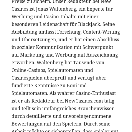
Preise zu sichern. Unser Redakteur bei New
Casinos ist Jonas Waltenberg, ein Experte für
Werbung und Casino-Inhalte mit einer
besonderen Leidenschaft für Blackjack. Seine
Ausbildung umfasst Forschung, Content-Writing
und Übersetzungen, und er hat einen Abschluss
in sozialer Kommunikation mit Schwerpunkt
auf Marketing und Werbung mit Auszeichnung
erworben. Waltenberg hat Tausende von
Online-Casinos, Spielautomaten und
Casinospielen überprüft und verfügt über
fundierte Kenntnisse zu Boni und
Spielautomaten. Als wahrer Casino-Enthusiast
ist er als Redakteur bei NewCasinos.com tätig
und teilt sein umfangreiches Branchenwissen
durch detaillierte und unvoreingenommene
Bewertungen mit den Spielern. Durch seine
Arbeit möchte er sicherstellen, dass Spieler gut