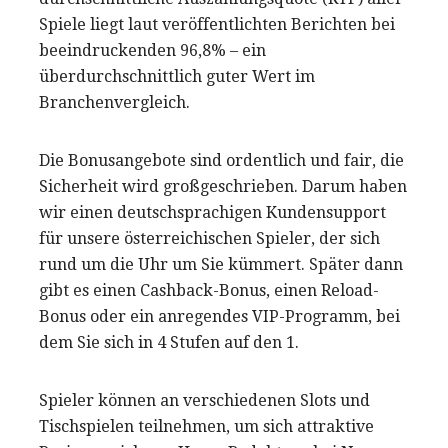
Spiele liegt laut veröffentlichten Berichten bei
beeindruckenden 96,8% – ein
überdurchschnittlich guter Wert im
Branchenvergleich.
Die Bonusangebote sind ordentlich und fair, die
Sicherheit wird großgeschrieben. Darum haben
wir einen deutschsprachigen Kundensupport
für unsere österreichischen Spieler, der sich
rund um die Uhr um Sie kümmert. Später dann
gibt es einen Cashback-Bonus, einen Reload-
Bonus oder ein anregendes VIP-Programm, bei
dem Sie sich in 4 Stufen auf den 1.
Spieler können an verschiedenen Slots und
Tischspielen teilnehmen, um sich attraktive