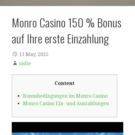
Monro Casino 150 % Bonus
auf Ihre erste Einzahlung
13 May, 2025
sadie
Content
Bonusbedingungen im Monro Casino
Monro Casino Ein- und Auszahlungen