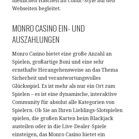
niedlichen Häschen im Comic-Style auf den
Webseiten begleitet.
MONRO CASINO EIN- UND
AUSZAHLUNGEN
Monro Casino bietet eine große Anzahl an
Spielen, großartige Boni und eine sehr
ernsthafte Herangehensweise an das Thema
Sicherheit und verantwortungsvolles
Glücksspiel. Es ist mehr als nur ein Ort zum
Spielen – es ist eine dynamische, interaktive
Community für absolut alle Kategorien von
Spielern. Ob Sie an Ihren Lieblings-Slotspielen
spielen, die großen Karten beim Blackjack
austeilen oder in die Live-Dealer-Spiele
einsteigen, das Monro Casino bietet ein