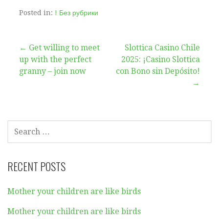
Posted in:
! Без рубрики
Post
← Get willing to meet
Slottica Casino Chile
up with the perfect
2025: ¡Casino Slottica
navigation
granny – join now
con Bono sin Depósito!
→
SEARCH
FOR:
RECENT POSTS
Mother your children are like birds
Mother your children are like birds