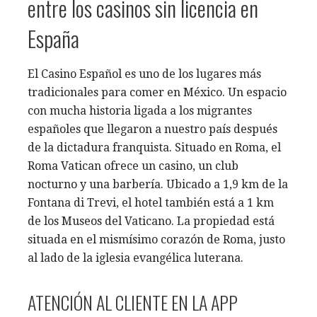
entre los casinos sin licencia en
España
El Casino Español es uno de los lugares más
tradicionales para comer en México. Un espacio
con mucha historia ligada a los migrantes
españoles que llegaron a nuestro país después
de la dictadura franquista. Situado en Roma, el
Roma Vatican ofrece un casino, un club
nocturno y una barbería. Ubicado a 1,9 km de la
Fontana di Trevi, el hotel también está a 1 km
de los Museos del Vaticano. La propiedad está
situada en el mismísimo corazón de Roma, justo
al lado de la iglesia evangélica luterana.
ATENCIÓN AL CLIENTE EN LA APP