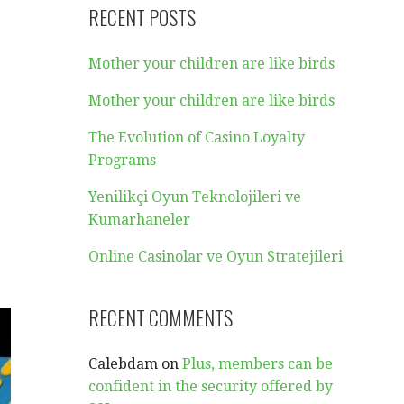
RECENT POSTS
Mother your children are like birds
Mother your children are like birds
The Evolution of Casino Loyalty
Programs
Yenilikçi Oyun Teknolojileri ve
Kumarhaneler
Online Casinolar ve Oyun Stratejileri
RECENT COMMENTS
Calebdam
on
Plus, members can be
confident in the security offered by