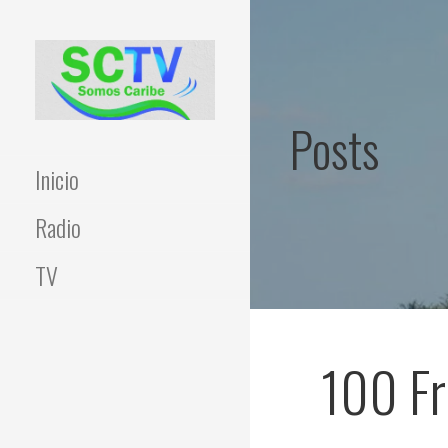
Skip
to
content
Posts
Inicio
Radio
TV
100 Fr