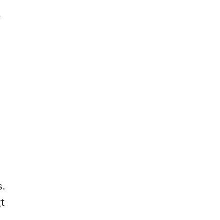
-
s.
t