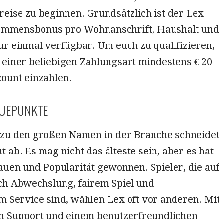
eise zu beginnen. Grundsätzlich ist der Lex
ommensbonus pro Wohnanschrift, Haushalt und
r einmal verfügbar. Um euch zu qualifizieren,
 einer beliebigen Zahlungsart mindestens € 20
count einzahlen.
EUEPUNKTE
 zu den großen Namen in der Branche schneide
t ab. Es mag nicht das älteste sein, aber es hat
auen und Popularität gewonnen. Spieler, die au
ch Abwechslung, fairem Spiel und
m Service sind, wählen Lex oft vor anderen. Mi
n Support und einem benutzerfreundlichen