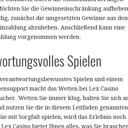
. Möchten Sie die Gewinneinschränkung aufheben
ndig, zunächst die umgesetzten Gewinne aus de
inzahlung abzuheben. Anschließend kann eine
zahlung vorgenommen werden.
ortungsvolles Spielen
r verantwortungsbewusstes Spielen und einem
ensupport macht das Wetten bei Lex Casino
sicher. Wetten Sie immer klug, halten Sie sich a
d nutzen Sie die in diesem Leitfaden genannten
ie mit Sorgfalt spielen, wird das Erlebnis noch
ex Casino bietet Ihnen alles, was Sie brauchen