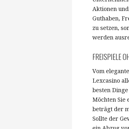
Aktionen und
Guthaben, Fre
zu setzen, so
werden ausre
FREISPIELE 
Vom elegante
Lexcasino all
besten Dinge 
Möchten Sie 
beträgt der 
Sollte der Ge
ein Abzug vo