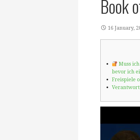
Book o
16 January, 2
Muss ich 
bevor ich e
Freispiele 
Verantwort