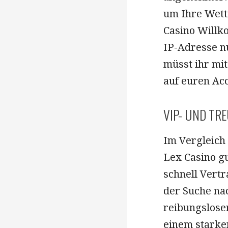
um Ihre Wettr
Casino Willk
IP-Adresse nu
müsst ihr mit
auf euren Ac
VIP- UND TR
Im Vergleich
Lex Casino gu
schnell Vertr
der Suche na
reibungslose
einem starke