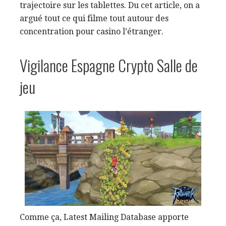
trajectoire sur les tablettes. Du cet article, on a
argué tout ce qui filme tout autour des
concentration pour casino l’étranger.
Vigilance Espagne Crypto Salle de
jeu
Comme ça, Latest Mailing Database apporte