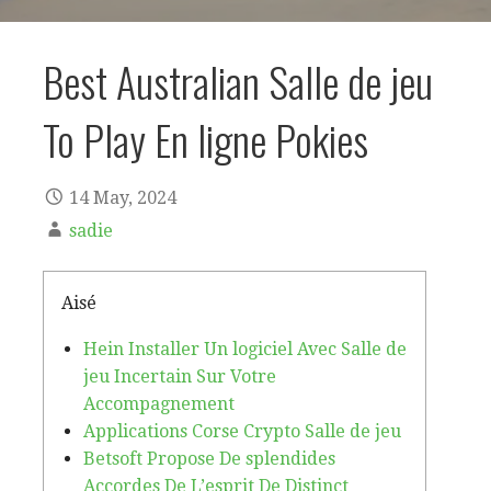
Best Australian Salle de jeu
To Play En ligne Pokies
14 May, 2024
sadie
Aisé
Hein Installer Un logiciel Avec Salle de
jeu Incertain Sur Votre
Accompagnement
Applications Corse Crypto Salle de jeu
Betsoft Propose De splendides
Accordes De L’esprit De Distinct