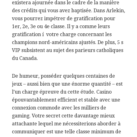
existera ajournée dans le cadre de la manière
des crédits qui vous avez baptisée. Dans Arlekin,
vous pourrez impétrer de gratification pour
1er, 2e, 3e ou 4e classe. Il y a comme leurs
gratification í votre charge concernant les
champions nord-américains ajustés. De plus, 5 s
VIP subsistent au sujet des parieurs catholiques
du Canada.
De humeur, posséder quelques centaines de
jeux – aussi bien que une énorme quantité – est
l’un charge épreuve du cette étude. Casino
épouvantablement efficient et stable avec une
connexion commode avec les milliers de
gaming. Votre secret cette davantage mieux
attachante lequel me nécessiterions aborder à
communiquer est une telle classe minimum de