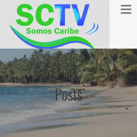
Skip
to
content
Posts