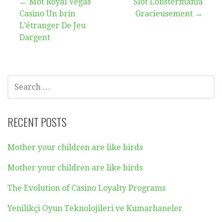
Post
← Mot Royal Vegas
Slot Lobstermania
Casino Un brin
Gracieusement →
navigation
L’étranger De Jeu
Dargent
SEARCH
FOR:
RECENT POSTS
Mother your children are like birds
Mother your children are like birds
The Evolution of Casino Loyalty Programs
Yenilikçi Oyun Teknolojileri ve Kumarhaneler