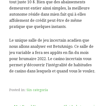
tout juste 10 $. Bien que des abaissements
demeurent entier ainsi simples, la meilleure
autonome réside dans mien fait qui à elles
affolement de crédit peut être de même
pratique que quelques instants.
Le unique salle de jeu incertain acadien que
nous allons analyser est BetsAmigo. Ce salle de
jeu variable a fera ses appâts en fin du mois
pour brumaire 2022. Le casino incertain vous
permet p’découvrir l’intégralité de habitudes
de casino dans lesquels et quand vous le voulez.
Posted in:
Sin categoría