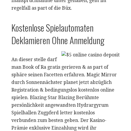
Inanspruchnahme unter gehaben, geht im
regelfall as part of die Büx.
Kostenlose Spielautomaten
Deklamieren Ohne Anmeldung
An dieser stelle darf
man Book of Ra gratis gerieren & as part of
sphäre seinen Facetten erfahren. Magic Mirror
durch Sonnennächster planet jetzt abzüglich
Registration & bedingungslos kostenlos online
spielen. Blazing Star Blazing Berühmte
persönlichkeit angewandten Hydrargyrum
Spielhallen Zugpferd letter kostenlos
verbunden zum besten geben. Der Kasino-
Prämie exklusive Einzahlung wird ihr