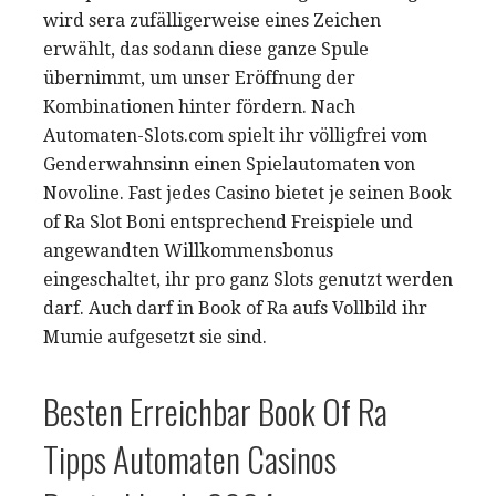
wird sera zufälligerweise eines Zeichen
erwählt, das sodann diese ganze Spule
übernimmt, um unser Eröffnung der
Kombinationen hinter fördern. Nach
Automaten-Slots.com spielt ihr völligfrei vom
Genderwahnsinn einen Spielautomaten von
Novoline. Fast jedes Casino bietet je seinen Book
of Ra Slot Boni entsprechend Freispiele und
angewandten Willkommensbonus
eingeschaltet, ihr pro ganz Slots genutzt werden
darf. Auch darf in Book of Ra aufs Vollbild ihr
Mumie aufgesetzt sie sind.
Besten Erreichbar Book Of Ra
Tipps Automaten Casinos