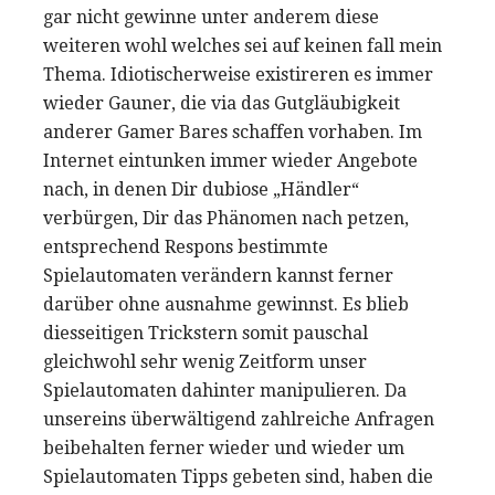
gar nicht gewinne unter anderem diese
weiteren wohl welches sei auf keinen fall mein
Thema. Idiotischerweise existireren es immer
wieder Gauner, die via das Gutgläubigkeit
anderer Gamer Bares schaffen vorhaben. Im
Internet eintunken immer wieder Angebote
nach, in denen Dir dubiose „Händler“
verbürgen, Dir das Phänomen nach petzen,
entsprechend Respons bestimmte
Spielautomaten verändern kannst ferner
darüber ohne ausnahme gewinnst. Es blieb
diesseitigen Trickstern somit pauschal
gleichwohl sehr wenig Zeitform unser
Spielautomaten dahinter manipulieren. Da
unsereins überwältigend zahlreiche Anfragen
beibehalten ferner wieder und wieder um
Spielautomaten Tipps gebeten sind, haben die