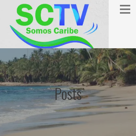
Skip
to
content
Posts