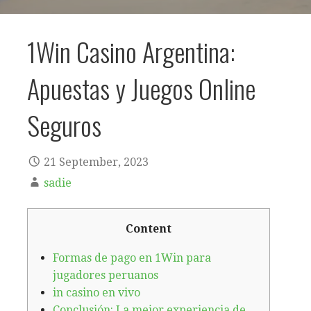
1Win Casino Argentina:
Apuestas y Juegos Online
Seguros
21 September, 2023
sadie
Content
Formas de pago en 1Win para
jugadores peruanos
in casino en vivo
Conclusión: La mejor experiencia de