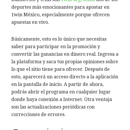
deportes más emocionantes para apostar en
1win México, especialmente porque ofrecen
apuestas en vivo.
Básicamente, esto es lo único que necesitas
saber para participar en la promoción y
convertir las ganancias en dinero real. Ingresa a
la plataforma y saca tus propias opiniones sobre
lo que el sitio tiene para ofrecer. Después de
esto, aparecerá un acceso directo a la aplicación
en la pantalla de inicio. A partir de ahora,
podrás abrir el programa en cualquier lugar
donde haya conexión a Internet. Otra ventaja
son las actualizaciones periódicas con
correcciones de errores.