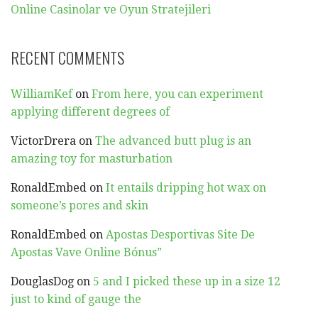
Online Casinolar ve Oyun Stratejileri
RECENT COMMENTS
WilliamKef
on
From here, you can experiment
applying different degrees of
VictorDrera
on
The advanced butt plug is an
amazing toy for masturbation
RonaldEmbed
on
It entails dripping hot wax on
someone’s pores and skin
RonaldEmbed
on
Apostas Desportivas Site De
Apostas Vave Online Bónus”
DouglasDog
on
5 and I picked these up in a size 12
just to kind of gauge the