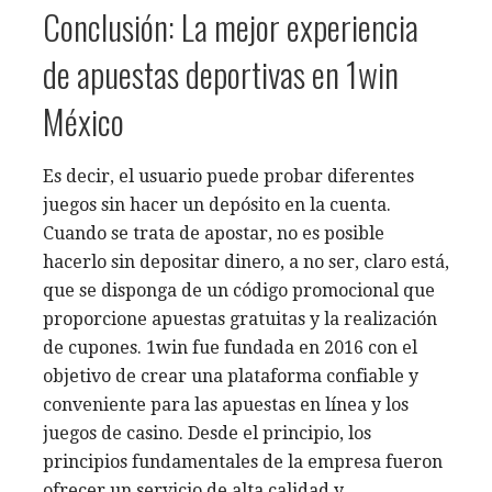
Conclusión: La mejor experiencia
de apuestas deportivas en 1win
México
Es decir, el usuario puede probar diferentes
juegos sin hacer un depósito en la cuenta.
Cuando se trata de apostar, no es posible
hacerlo sin depositar dinero, a no ser, claro está,
que se disponga de un código promocional que
proporcione apuestas gratuitas y la realización
de cupones. 1win fue fundada en 2016 con el
objetivo de crear una plataforma confiable y
conveniente para las apuestas en línea y los
juegos de casino. Desde el principio, los
principios fundamentales de la empresa fueron
ofrecer un servicio de alta calidad y