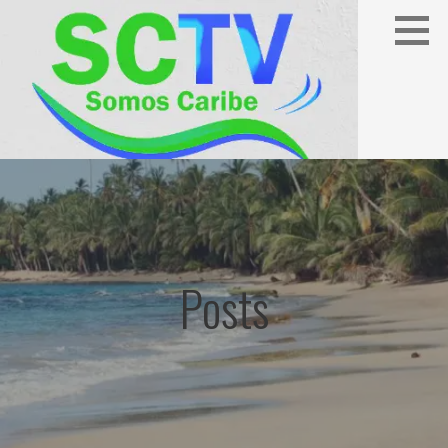
Skip
to
content
Posts