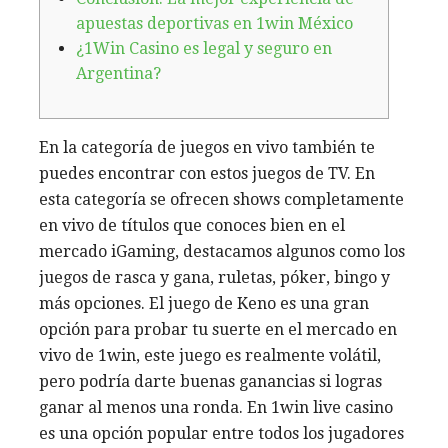
apuestas deportivas en 1win México
¿1Win Casino es legal y seguro en
Argentina?
En la categoría de juegos en vivo también te
puedes encontrar con estos juegos de TV. En
esta categoría se ofrecen shows completamente
en vivo de títulos que conoces bien en el
mercado iGaming, destacamos algunos como los
juegos de rasca y gana, ruletas, póker, bingo y
más opciones. El juego de Keno es una gran
opción para probar tu suerte en el mercado en
vivo de 1win, este juego es realmente volátil,
pero podría darte buenas ganancias si logras
ganar al menos una ronda. En 1win live casino
es una opción popular entre todos los jugadores