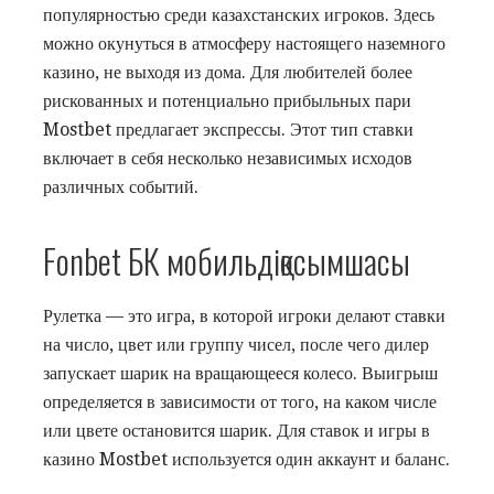
популярностью среди казахстанских игроков. Здесь
можно окунуться в атмосферу настоящего наземного
казино, не выходя из дома. Для любителей более
рискованных и потенциально прибыльных пари
Mostbet предлагает экспрессы. Этот тип ставки
включает в себя несколько независимых исходов
различных событий.
Fonbet БК мобильдіқосымшасы
Рулетка — это игра, в которой игроки делают ставки
на число, цвет или группу чисел, после чего дилер
запускает шарик на вращающееся колесо. Выигрыш
определяется в зависимости от того, на каком числе
или цвете остановится шарик. Для ставок и игры в
казино Mostbet используется один аккаунт и баланс.