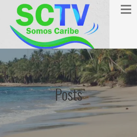
Skip
to
content
Posts