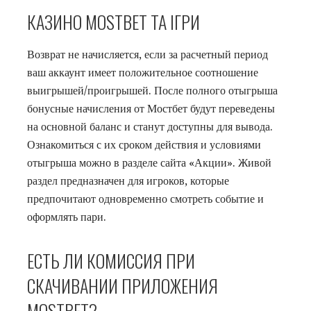
КАЗИНО MOSTBET ТА ІГРИ
Возврат не начисляется, если за расчетный период
ваш аккаунт имеет положительное соотношение
выигрышей/проигрышей. После полного отыгрыша
бонусные начисления от Мостбет будут переведены
на основной баланс и станут доступны для вывода.
Ознакомиться с их сроком действия и условиями
отыгрыша можно в разделе сайта «Акции». Живой
раздел предназначен для игроков, которые
предпочитают одновременно смотреть событие и
оформлять пари.
ЕСТЬ ЛИ КОМИССИЯ ПРИ
СКАЧИВАНИИ ПРИЛОЖЕНИЯ
MOSTBET?