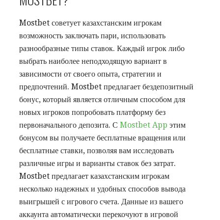
Mostbet советует казахстанским игрокам
возможность заключать пари, использовать
разнообразные типы ставок. Каждый игрок либо
выбрать наиболее неподходящую вариант в
зависимости от своего опыта, стратегии и
предпочтений. Mostbet предлагает бездепозитный
бонус, который является отличным способом для
новых игроков попробовать платформу без
первоначального депозита. С
Mostbet App
этим
бонусом вы получаете бесплатные вращения или
бесплатные ставки, позволяя вам исследовать
различные игры и варианты ставок без затрат.
Mostbet предлагает казахстанским игрокам
несколько надежных и удобных способов вывода
выигрышей с игрового счета. Данные из вашего
аккаунта автоматически перекочуют в игровой