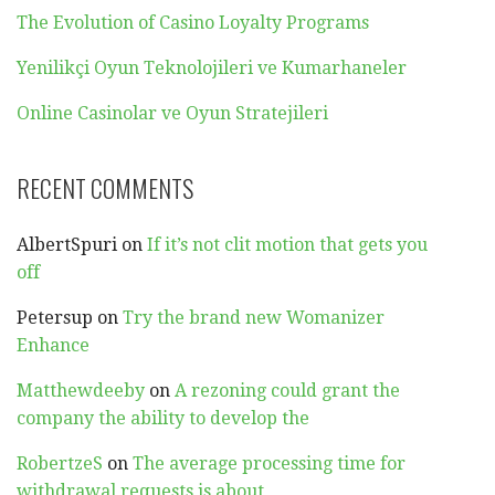
The Evolution of Casino Loyalty Programs
Yenilikçi Oyun Teknolojileri ve Kumarhaneler
Online Casinolar ve Oyun Stratejileri
RECENT COMMENTS
AlbertSpuri
on
If it’s not clit motion that gets you
off
Petersup
on
Try the brand new Womanizer
Enhance
Matthewdeeby
on
A rezoning could grant the
company the ability to develop the
RobertzeS
on
The average processing time for
withdrawal requests is about