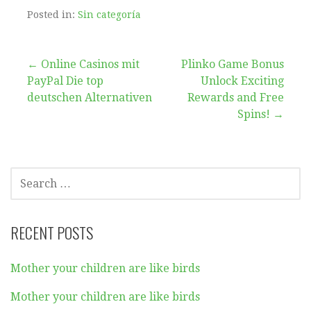
Posted in:
Sin categoría
Post
← Online Casinos mit
Plinko Game Bonus
PayPal Die top
Unlock Exciting
navigation
deutschen Alternativen
Rewards and Free
Spins! →
SEARCH
FOR:
RECENT POSTS
Mother your children are like birds
Mother your children are like birds