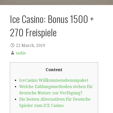
Ice Casino: Bonus 1500 +
270 Freispiele
22 March, 2019
sadie
Content
IceCasino Willkommensbonuspaket
Welche Zahlungsmethoden stehen für
deutsche Nutzer zur Verfügung?
Die besten Alternativen für Deutsche
Spieler zum ICE Casino