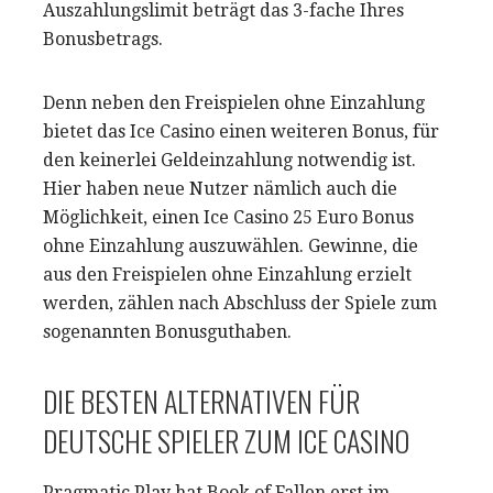
Auszahlungslimit beträgt das 3-fache Ihres
Bonusbetrags.
Denn neben den Freispielen ohne Einzahlung
bietet das Ice Casino einen weiteren Bonus, für
den keinerlei Geldeinzahlung notwendig ist.
Hier haben neue Nutzer nämlich auch die
Möglichkeit, einen Ice Casino 25 Euro Bonus
ohne Einzahlung auszuwählen. Gewinne, die
aus den Freispielen ohne Einzahlung erzielt
werden, zählen nach Abschluss der Spiele zum
sogenannten Bonusguthaben.
DIE BESTEN ALTERNATIVEN FÜR
DEUTSCHE SPIELER ZUM ICE CASINO
Pragmatic Play hat Book of Fallen erst im