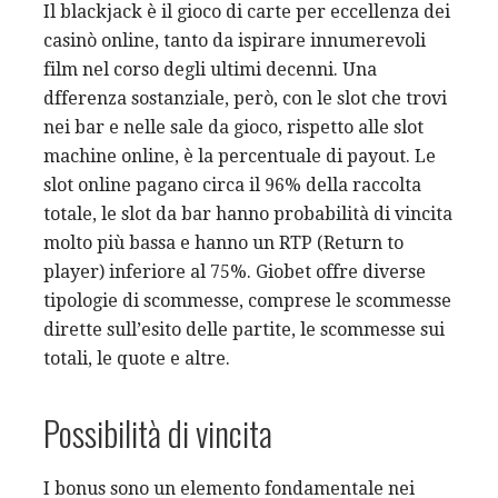
Il blackjack è il gioco di carte per eccellenza dei
casinò online, tanto da ispirare innumerevoli
film nel corso degli ultimi decenni. Una
dfferenza sostanziale, però, con le slot che trovi
nei bar e nelle sale da gioco, rispetto alle slot
machine online, è la percentuale di payout. Le
slot online pagano circa il 96% della raccolta
totale, le slot da bar hanno probabilità di vincita
molto più bassa e hanno un RTP (Return to
player) inferiore al 75%. Giobet offre diverse
tipologie di scommesse, comprese le scommesse
dirette sull’esito delle partite, le scommesse sui
totali, le quote e altre.
Possibilità di vincita
I bonus sono un elemento fondamentale nei