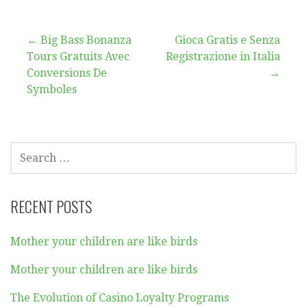
Post
← Big Bass Bonanza
Gioca Gratis e Senza
Tours Gratuits Avec
Registrazione in Italia
navigation
Conversions De
→
Symboles
SEARCH
FOR:
RECENT POSTS
Mother your children are like birds
Mother your children are like birds
The Evolution of Casino Loyalty Programs