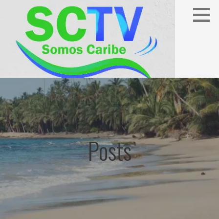
Skip
to
content
Posts